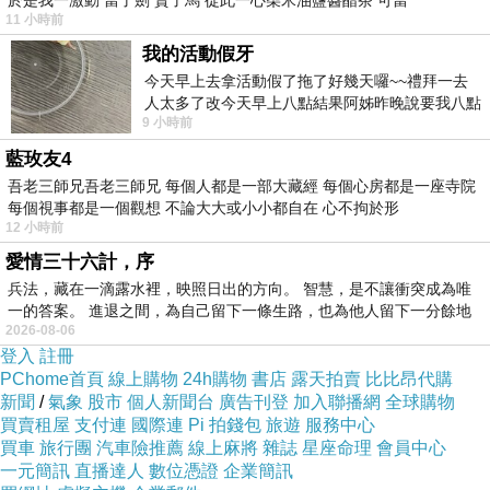
於是我一激動 當了劍 賣了馬 從此一心柴米油鹽醬醋茶 可當
11 小時前
我的活動假牙
今天早上去拿活動假了拖了好幾天囉~~禮拜一去
人太多了改今天早上八點結果阿姊昨晚說要我八點
9 小時前
去西螺農會~回到莿桐都8點半多了
藍玫友4
吾老三師兄吾老三師兄 每個人都是一部大藏經 每個心房都是一座寺院
每個視事都是一個觀想 不論大大或小小都自在 心不拘於形
12 小時前
愛情三十六計，序
真的很可怕！
兵法，藏在一滴露水裡，映照日出的方向。 智慧，是不讓衝突成為唯
一的答案。 進退之間，為自己留下一條生路，也為他人留下一分餘地
地下家蚊不必吸血也能產卵，主要活動
2026-08-06
範圍又在室內
登入
註冊
PChome首頁
線上購物
24h購物
書店
露天拍賣
比比昂代購
新聞
/
氣象
股市
個人新聞台
廣告刊登
加入聯播網
全球購物
買賣租屋
支付連
國際連
Pi 拍錢包
旅遊
服務中心
臉盆裝肥皂水這方法無效。
買車
旅行團
汽車險推薦
線上麻將
雜誌
星座命理
會員中心
使用精油（檸檬香茅、薰衣草等等精油來防蚊也
一元簡訊
直播達人
數位憑證
企業簡訊