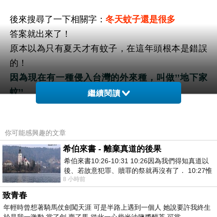
後來搜尋了一下相關字：
冬天蚊子還是很多
答案就出來了！
原本以為只有夏天才有蚊子，在這年頭根本是錯誤
的！
因為現在有一種侵入台灣的外來種，叫做’’地下家
蚊’’
繼續閱讀
地下家蚊的習性剛好跟夏天的蚊子相反！
你可能感興趣的文章
這才讓人絕望！等於台灣一年四季都有
蚊子了！
希伯來書 - 離棄真道的後果
希伯來書10:26-10:31 10:26因為我們得知真道以
後、若故意犯罪、贖罪的祭就再沒有了． 10:27惟
8 小時前
以下是這蚊子的介紹，擷取自網路
有戰懼等候審判和那燒滅眾敵人的烈火
致青春
年輕時曾想著騎馬仗劍闖天涯 可是半路上遇到一個人 她說要許我終生