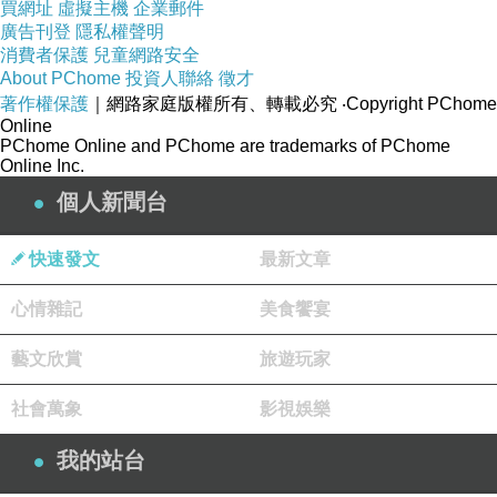
買網址
虛擬主機
企業郵件
廣告刊登
隱私權聲明
消費者保護
兒童網路安全
About PChome
投資人聯絡
徵才
著作權保護
｜網路家庭版權所有、轉載必究
‧Copyright PChome
Online
PChome Online and PChome are trademarks of PChome
Online Inc.
個人新聞台
快速發文
最新文章
心情雜記
美食饗宴
藝文欣賞
旅遊玩家
社會萬象
影視娛樂
我的站台