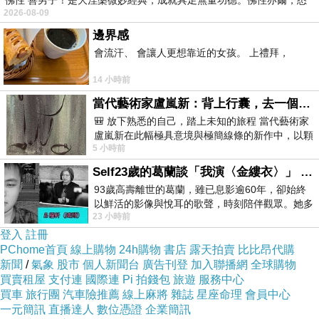
佛性 善男子！是大涅槃微妙經典，成就具足無量功德。佛性亦爾，悉
2026-08-09
邊界感
會流汗、 會讓人更想靠近的女孩。 上禮拜，
14 小時前
當代藝術家盧嵐新：背上行囊，去一個沒有人認識你的地方——看風景，也遇見渴望出發的自己
🎒 放下熟悉的自己，踏上未知的旅程 當代藝術家
盧嵐新在此幅極具意境與極簡線條的新作中，以顆
5 小時前
粒感豐富的灰綠粗糙背景，搭配凝練且具
Self23歲的葛蘭談「我演〈金縷衣〉」 #戀上老電影 #粟子 #葛蘭
93歲高壽離世的葛蘭，雖已息影逾60年，卻始終
以鮮活的影像與悅耳的歌聲，時刻陪伴觀眾。她多
23 小時前
才多藝、陽光開朗的形象，不僅保留在電影
登入
註冊
PChome首頁
線上購物
24h購物
書店
露天拍賣
比比昂代購
新聞
/
氣象
股市
個人新聞台
廣告刊登
加入聯播網
全球購物
買賣租屋
支付連
國際連
Pi 拍錢包
旅遊
服務中心
買車
旅行團
汽車險推薦
線上麻將
雜誌
星座命理
會員中心
一元簡訊
直播達人
數位憑證
企業簡訊