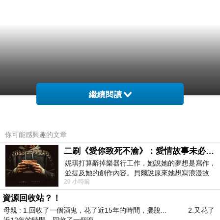
繼續閱讀
你可能感興趣的文章
二刷《愛你致死不渝》：愛情故事未必是浪漫故事
妮琪打算辭掉樂器行工作，她說她的夢想是寫作，
並提及她的創作內容。貝爾說原來她想寫浪漫故
20 小時前
事，妮琪回應：「不是浪漫故事，是愛情
資源回收站？！
母親 : 1.回收了一個酒鬼，花了近15年的時間，擺脫... 2.又花了