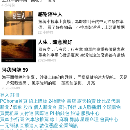
近12年的時間，回收了一個海
4 小時前
感謝陌生人
拉著小拉車上賣場，為即將到來的中元節預作準
備。 買了好多物品，小拉車裝滿滿，上頭還堆兩
22 小時前
紙箱。 雖辛苦了點，這點程度我一個人搬
人生，隨意就好
風有度，心有尺；行有章 簡單的事重複做是專家
重複的事用心做是贏家 生活無論怎麼選都有遺憾
2026-08-09
所以開心就好 生活不會辜負認真
阿我阿龍 59
海平面盤桓的旋鷹， 沙灘上細碎的貝殼， 同樣矯健的遠方馳帆。 天是
一片紫藍漆黑， 風寒陡峭的崕， 孤高如傲梅。 月亮
2026-08-09
登入
註冊
PChome首頁
線上購物
24h購物
書店
露天拍賣
比比昂代購
新聞
/
氣象
股市
個人新聞台
廣告刊登
加入聯播網
全球購物
買賣租屋
支付連
國際連
Pi 拍錢包
旅遊
服務中心
買車
旅行團
汽車險推薦
線上麻將
雜誌
星座命理
會員中心
一元簡訊
直播達人
數位憑證
企業簡訊