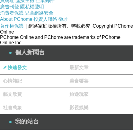
買網址
虛擬主機
企業郵件
廣告刊登
隱私權聲明
消費者保護
兒童網路安全
About PChome
投資人聯絡
徵才
著作權保護
｜網路家庭版權所有、轉載必究
‧Copyright PChome
Online
PChome Online and PChome are trademarks of PChome
Online Inc.
個人新聞台
快速發文
最新文章
心情雜記
美食饗宴
藝文欣賞
旅遊玩家
社會萬象
影視娛樂
我的站台