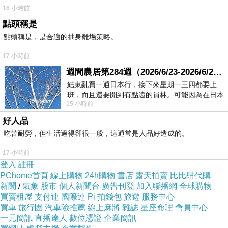
16 小時前
點頭稱是
點頭稱是，是合適的抽身離場策略。
17 小時前
週間農居第284週（2026/6/23-2026/6/24) 夏至 金黃稻浪洋溢豐收喜悅
結束亂買一通日本行，接下來星期一三四都要上
班，而且還要開到有點遠的員林。可能因為在日本
15 小時前
花不少錢，星期一出門上班時，心裡沒有一
好人品
吃苦耐勞，但生活過得卻很一般，這通常是人品好造成的。
17 小時前
登入
註冊
PChome首頁
線上購物
24h購物
書店
露天拍賣
比比昂代購
新聞
/
氣象
股市
個人新聞台
廣告刊登
加入聯播網
全球購物
買賣租屋
支付連
國際連
Pi 拍錢包
旅遊
服務中心
買車
旅行團
汽車險推薦
線上麻將
雜誌
星座命理
會員中心
一元簡訊
直播達人
數位憑證
企業簡訊