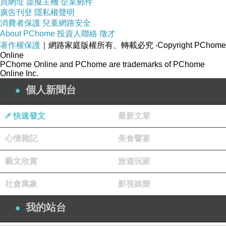
買網址
虛擬主機
企業郵件
廣告刊登
隱私權聲明
消費者保護
兒童網路安全
About PChome
投資人聯絡
徵才
著作權保護
｜網路家庭版權所有、轉載必究
‧Copyright PChome
Online
PChome Online and PChome are trademarks of PChome
Online Inc.
個人新聞台
步驟２：把青菜下鍋炒
快速發文
最新文章
心情雜記
美食饗宴
藝文欣賞
旅遊玩家
社會萬象
影視娛樂
我的站台