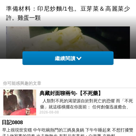
準備材料：印尼炒麵/1包。豆芽菜＆高麗菜少
許。雞蛋一顆
繼續閱讀
你可能感興趣的文章
典藏封面聊兩句-【不死藥】
人類對不死的渴望源自於對死亡的恐懼 而「不死
藥」就這樣橫擺在你面前： 任何創傷迅速癒合、
2026-08-08
停止衰老、痛覺消失…堪
日記0808
早上很現世安穩 中午吃碗熱門的三媽臭臭鍋 下午午睡起來 不想打擾雙