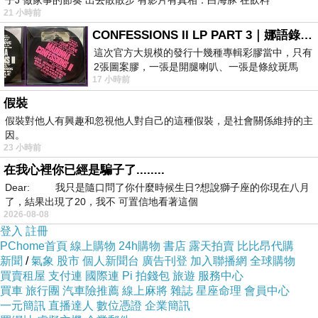
子J 做家事的節奏 出去散散步 有影片有真相：白海豚 在飲料
21 小時前
CONFESSIONS II LP PART 3｜娜語錄II LP PART 3
這次官方大規模的發行十幾種專輯彩膠當中，只有
2張圖案膠，一張是開腿喇叭、一張是條紋斑馬
17 小時前
版；目前官網上只剩澳洲商店AU STORE
假裝
假裝對他人有興趣和忽視他人對自己的這種假裝，是社會關係維持的主
因。
23 小時前
在我心裡你已經是騙子了........
Dear: 我只是隨口問了你什麼時候生日?想說獅子座的你現在八月
了，結果出現了20，我不 可置信地看著這個
步驟1:先將麵汆燙，然後把水瀝乾
2026-08-08
登入
註冊
PChome首頁
線上購物
24h購物
書店
露天拍賣
比比昂代購
新聞
/
氣象
股市
個人新聞台
廣告刊登
加入聯播網
全球購物
買賣租屋
支付連
國際連
Pi 拍錢包
旅遊
服務中心
買車
旅行團
汽車險推薦
線上麻將
雜誌
星座命理
會員中心
一元簡訊
直播達人
數位憑證
企業簡訊