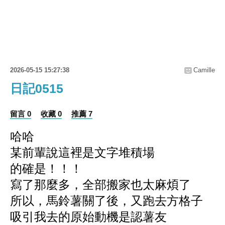
2026-05-15 15:27:38
Camille
日記0515
留言 0
收藏 0
推薦 7
哈哈
某前輩說這裡是文字堆積場
的確是！！！
寫了那麼多，全部搬家也太麻煩了
所以，馬鈴薯關了後，
又跑去方格子
吸引我去的原始動機是認薯友