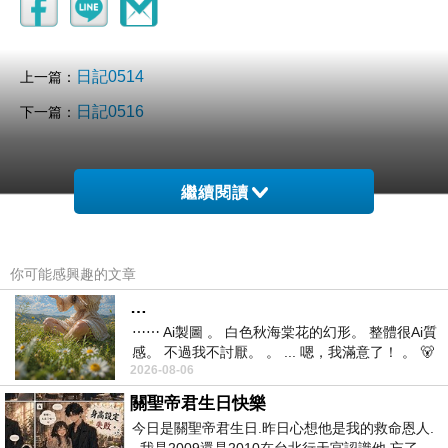
日記0514
上一篇：
日記0516
下一篇：
繼續閱讀
你可能感興趣的文章
…
⋯⋯ Ai製圖 。 白色秋海棠花的幻形。 整體很Ai質
感。 不過我不討厭。 。 ... 嗯，我滿意了！ 。 🐻
2026-08-06
昨中
關聖帝君生日快樂
今日是關聖帝君生日.昨日心想他是我的救命恩人.