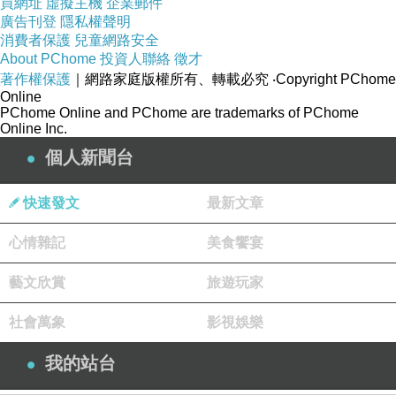
買網址
虛擬主機
企業郵件
廣告刊登
隱私權聲明
消費者保護
兒童網路安全
About PChome
投資人聯絡
徵才
著作權保護
｜網路家庭版權所有、轉載必究
‧Copyright PChome
Online
PChome Online and PChome are trademarks of PChome
Online Inc.
個人新聞台
快速發文
最新文章
心情雜記
美食饗宴
藝文欣賞
旅遊玩家
社會萬象
影視娛樂
我的站台