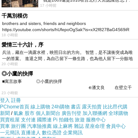
我是2009還是2010在台北行天宮認識他.忘了.
17 小時前
一個奇摩交友的網友學
千萬別模仿
brothers and sisters, friends and neighbors
https://youtube.com/shorts/hUfepoOgSak?is=xX2f827BaG4S69iR
18 小時前
https
愛情三十六計，序
兵法，藏在一滴露水裡，映照日出的方向。 智慧，是不讓衝突成為唯
一的答案。 進退之間，為自己留下一條生路，也為他人留下一分餘地
20 小時前
◎小鷹的抉擇
■寓言故事 ◎小鷹的抉擇
⊕潘文良 在壁立千
23 小時前
仞的懸崖上，有一座遮天蔽
登入
註冊
PChome首頁
線上購物
24h購物
書店
露天拍賣
比比昂代購
新聞
/
氣象
股市
個人新聞台
廣告刊登
加入聯播網
全球購物
買賣租屋
支付連
國際連
Pi 拍錢包
旅遊
服務中心
買車
旅行團
汽車險推薦
線上麻將
雜誌
星座命理
會員中心
一元簡訊
直播達人
數位憑證
企業簡訊