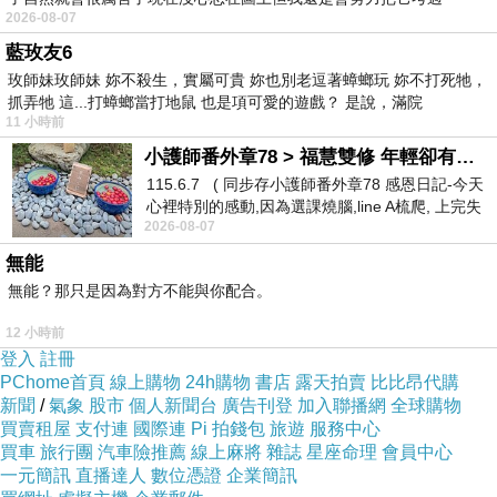
2026-08-07
藍玫友6
但我最有感的是女主角- 戶田惠梨香神演技
玫師妹玫師妹 妳不殺生，實屬可貴 妳也別老逗著蟑螂玩 妳不打死牠，
抓弄牠 這...打蟑螂當打地鼠 也是項可愛的遊戲？ 是說，滿院
11 小時前
戶田惠梨香五官可說相當精緻
小護師番外章78 > 福慧雙修 年輕卻有個老靈魂 ㄑ金剛經〉podcast
115.6.7 ( 同步存小護師番外章78 感恩日記-今天
有天鵝頸配上完美身材比例
心裡特別的感動,因為選課燒腦,line A梳爬, 上完失
2026-08-07
智課的她,特來傾
無能
無能？那只是因為對方不能與你配合。
12 小時前
登入
註冊
PChome首頁
線上購物
24h購物
書店
露天拍賣
比比昂代購
新聞
/
氣象
股市
個人新聞台
廣告刊登
加入聯播網
全球購物
買賣租屋
支付連
國際連
Pi 拍錢包
旅遊
服務中心
買車
旅行團
汽車險推薦
線上麻將
雜誌
星座命理
會員中心
一元簡訊
直播達人
數位憑證
企業簡訊