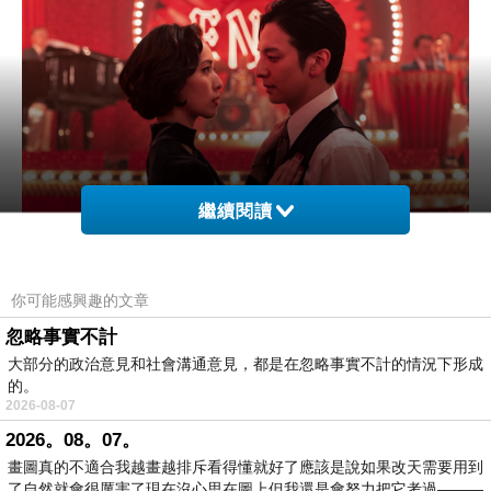
繼續閱讀
你可能感興趣的文章
忽略事實不計
< 地獄占星師 Straight to Hell>
大部分的政治意見和社會溝通意見，都是在忽略事實不計的情況下形成
的。
2026-08-07
剛好我也開始學習易經占卜
2026。08。07。
畫圖真的不適合我越畫越排斥看得懂就好了應該是說如果改天需要用到
看劇裡面有占卜&解卦的畫面都很有感
了自然就會很厲害了現在沒心思在圖上但我還是會努力把它考過———