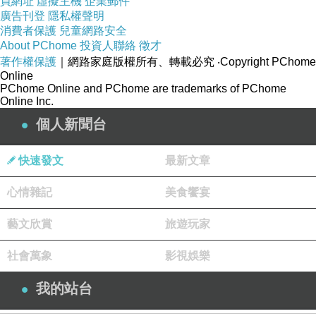
買網址
虛擬主機
企業郵件
廣告刊登
隱私權聲明
消費者保護
兒童網路安全
About PChome
投資人聯絡
徵才
162 cm 我猜大約只有45kg左右
著作權保護
｜網路家庭版權所有、轉載必究
‧Copyright PChome
Online
PChome Online and PChome are trademarks of PChome
有一個漂亮的額頭代表她很聰明
Online Inc.
個人新聞台
可惜她有一個缺點就是 Gummy Smile (露牙齦)
快速發文
最新文章
大笑的時候會露出上排牙齦
心情雜記
美食饗宴
幸好有兩顆 Size 大的門牙
藝文欣賞
旅遊玩家
社會萬象
影視娛樂
笑起來就像周海媚一樣相當有魅力
我的站台