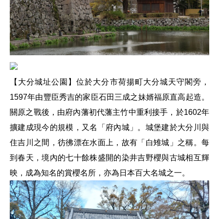
【大分城址公園】位於大分市荷揚町大分城天守閣旁，
1597年由豐臣秀吉的家臣石田三成之妹婿福原直高起造。
關原之戰後，由府內藩初代藩主竹中重利接手，於1602年
擴建成現今的規模，又名「府內城」。城堡建於大分川與
住吉川之間，彷彿漂在水面上，故有「白雉城」之稱。每
到春天，境內的七十餘株盛開的染井吉野櫻與古城相互輝
映，成為知名的賞櫻名所，亦為日本百大名城之一。