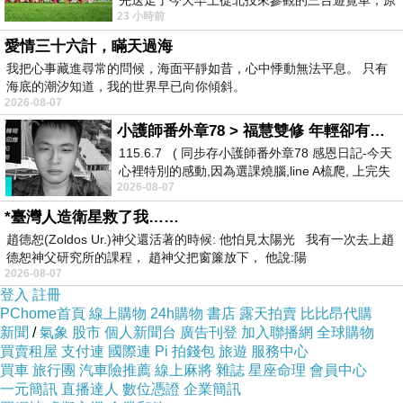
先送走了今天早上從北投來參觀的三台遊覽車，原
23 小時前
以為展場已經差不多要安靜下來，卻發
愛情三十六計，瞞天過海
我把心事藏進尋常的問候，海面平靜如昔，心中悸動無法平息。 只有
海底的潮汐知道，我的世界早已向你傾斜。
2026-08-07
小護師番外章78 > 福慧雙修 年輕卻有個老靈魂 ㄑ金剛經〉podcast
115.6.7 ( 同步存小護師番外章78 感恩日記-今天
心裡特別的感動,因為選課燒腦,line A梳爬, 上完失
2026-08-07
智課的她,特來傾
*臺灣人造衛星救了我……
趙德恕(Zoldos Ur.)神父還活著的時候: 他怕見太陽光 我有一次去上趙
德恕神父研究所的課程， 趙神父把窗簾放下， 他說:陽
2026-08-07
登入
註冊
PChome首頁
線上購物
24h購物
書店
露天拍賣
比比昂代購
新聞
/
氣象
股市
個人新聞台
廣告刊登
加入聯播網
全球購物
買賣租屋
支付連
國際連
Pi 拍錢包
旅遊
服務中心
買車
旅行團
汽車險推薦
線上麻將
雜誌
星座命理
會員中心
一元簡訊
直播達人
數位憑證
企業簡訊
午後我們由西北側走進公園，首先經過莊嚴古樸的【松榮