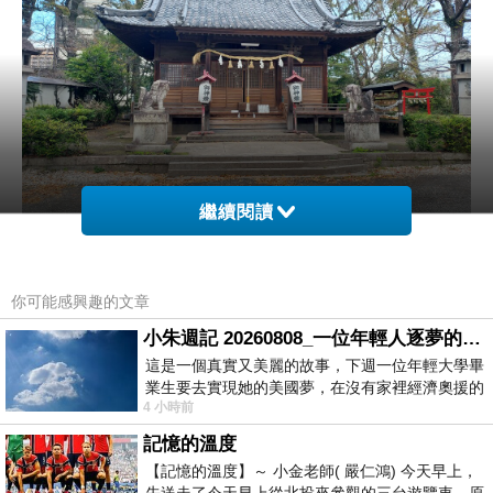
繼續閱讀
你可能感興趣的文章
小朱週記 20260808_一位年輕人逐夢的真實故事
這是一個真實又美麗的故事，下週一位年輕大學畢
業生要去實現她的美國夢，在沒有家裡經濟奧援的
4 小時前
情況下，靠著自我努力工作累積出國基
記憶的溫度
【記憶的溫度】～ 小金老師( 嚴仁鴻) 今天早上，