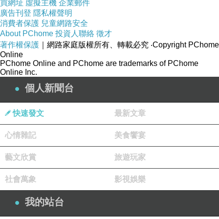
買網址
虛擬主機
企業郵件
神社】，四境悄然、環境清幽。神社最初由江戶時代船井
廣告刊登
隱私權聲明
消費者保護
兒童網路安全
藩主松平家所建，1900年遷至現址船井城山里丸，祭祀松
About PChome
投資人聯絡
徵才
平家祖靈(松平近政、松平一誠)。這些人物我們不熟悉，
著作權保護
｜網路家庭版權所有、轉載必究
‧Copyright PChome
Online
但據說是日本德川系家族歷史迷的朝聖地。
PChome Online and PChome are trademarks of PChome
Online Inc.
個人新聞台
快速發文
最新文章
心情雜記
美食饗宴
藝文欣賞
旅遊玩家
社會萬象
影視娛樂
我的站台