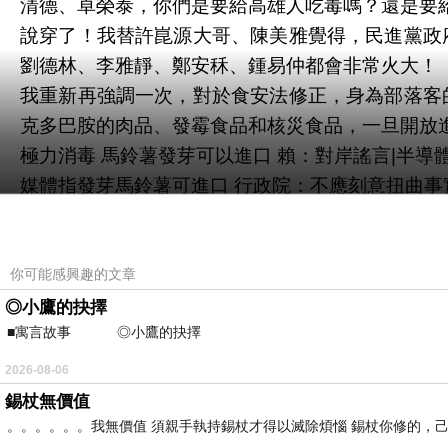
清德、卓榮泰，你們是要給高雄人吃毒嗎？還是要
說穿了！我替許崑源大哥、陳美雅覺得，民進黨政
劉德林、李雅靜、鄭安秝、鍾易仲都會非常火大！
我重新再強調一次，對於食安法修正，身為部落客
克多巴胺的肉品、發霉食品和核災食品，一旦開放
極力消毒 馬鈴薯發芽可以進口 賴：對岸謠言|半導體
媒體指發芽馬鈴薯可進口 行政院：不應刻意扭曲
進口發芽馬鈴薯是中國造謠？徐巧芯提2事打臉賴清德：有
談進口馬鈴薯爭議賴控對岸不實謠言 徐巧芯嗆：
你可能感興趣的文章
◎小鷹的抉擇
■寓言故事 ◎小鷹的抉擇 ⊕潘文良 在
2026-08-06
錫杖無價值
。。。。。。我無價值 須親手執持錫杖才得以滅除煩惱 錫杖你修的，