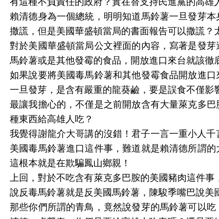
有這種不負責任的政府？實在替支持民進黨的高雄
賴清德身為一個總統，明明知道馬鈴薯一旦發芽本
撒謊，但是美國華盛頓當局的書面報告可以撒謊？
對於美國華盛頓當局公文裡面的內容，寫著是發芽
馬鈴薯或是其他發霉的食品，開放進口來台就該徹
如果說要將美國毒馬鈴薯和其他發霉食品開放進口
一旦發芽，是含有嚴重的龍葵鹼，要是誤食不僅影
最讓我擔心的，不僅是之前開放含有大量萊克多巴
種東西給高雄人吃？
我覺得謝龍介大哥講的沒錯！君子一言一重小人千
美國毒馬鈴薯進口這件事，難道就是賴清德所謂的
這根本就是在欺騙鳳山鄉親！
上回，對於不吃含有萊克多巴胺的美國豬肉這件事
說反毒馬鈴薯就是反美國馬鈴薯，陳駿季嘴巴說美
那些你們所謂的青鳥，竟然說發芽的馬鈴薯可以吃