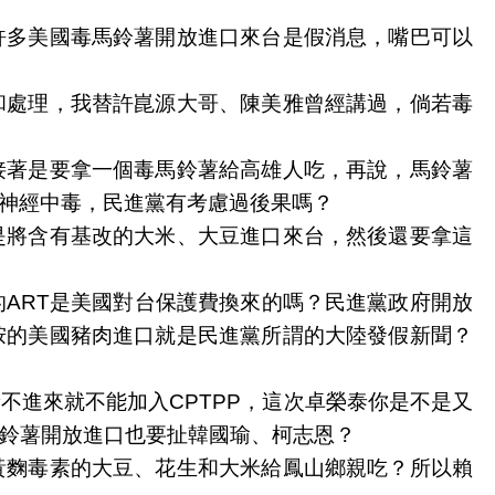
許多美國毒馬鈴薯開放進口來台是假消息，嘴巴可以
和處理，我替許崑源大哥、陳美雅曾經講過，倘若毒
接著是要拿一個毒馬鈴薯給高雄人吃，再說，馬鈴薯
神經中毒，民進黨有考慮過後果嗎？
是將含有基改的大米、大豆進口來台，然後還要拿這
ART是美國對台保護費換來的嗎？民進黨政府開放
胺的美國豬肉進口就是民進黨所謂的大陸發假新聞？
進來就不能加入CPTPP，這次卓榮泰你是不是又
馬鈴薯開放進口也要扯韓國瑜、柯志恩？
黃麴毒素的大豆、花生和大米給鳳山鄉親吃？所以賴