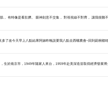
肌， 有時像是看肚臍。 眼神刻意不交集， 對視視線不對齊， 讓我很難
太多了改今天早上八點結果阿姊昨晚說要我八點去西螺農會~回到莿桐都8
6日），生於南京市，1949年隨家人來台，1959年赴美深造並取得經濟發展