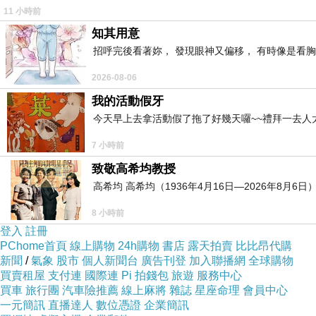
11 小時前
知其用意
招呼完後看著妳， 發現眼神又偏移， 有時像是看胸
2026-08-06
我的活動假牙
今天早上去拿活動假了拖了好幾天囉~~禮拜一去人
7 小時前
致敬高希均教授
高希均 高希均（1936年4月16日—2026年8月
8 小時前
登入
註冊
PChome首頁
線上購物
24h購物
書店
露天拍賣
比比昂代購
新聞
/
氣象
股市
個人新聞台
廣告刊登
加入聯播網
全球購物
買賣租屋
支付連
國際連
Pi 拍錢包
旅遊
服務中心
買車
旅行團
汽車險推薦
線上麻將
雜誌
星座命理
會員中心
一元簡訊
直播達人
數位憑證
企業簡訊