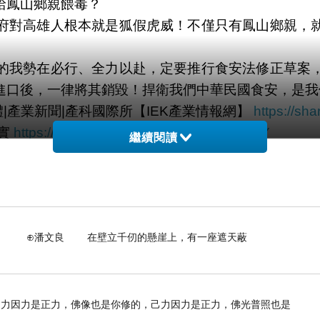
給鳳山鄉親餵毒？
府對高雄人根本就是狐假虎威！不僅只有鳳山鄉親，
的我勢在必行、全力以赴，定要推行食安法修正草案
進口後，一律將其銷毀！捍衛我們中華民國食安，是我
|產業新聞|產科國際所【IEK產業情報網】
https://s
事實
https://share.google/LXR8lbzqe6xeNNeiY
繼續閱讀
文件佐證還想推給對岸 | 風傳媒 | LINE TODA
又是認知作戰！
https://share.google/6cidAkMaDnHU
壁立千仞的懸崖上，有一座遮天蔽
己力因力是正力，佛像也是你修的，己力因力是正力，佛光普照也是