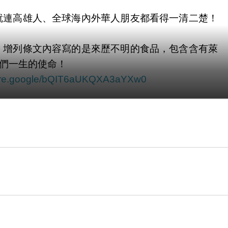
就連高雄人、全球海內外華人朋友都看得一清二楚！
，增列條文內容寫的是來歷不明的食品，包含含有萊
們一生的使命！
hare.google/bQIT6aUKQXA3aYXw0
Y
https://share.google/XiXHrtioRMkjCxB3t
BHwvE