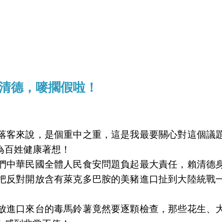
清德，嘜擱假啦！
落客來說，是個重中之重，這是我最要關心對這個議
為百姓健康著想！
們中華民國全體人民食安問題負起最大責任，賴清德
把反對開放含有萊克多巴胺的美豬進口扯到大陸統戰
放進口來台的毒馬鈴薯竟然要逐顆檢查，那些花生、