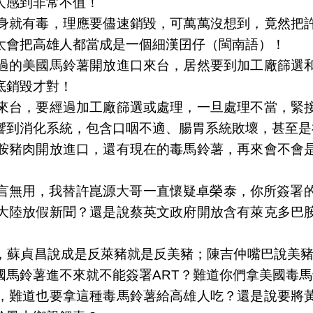
人感到非常不值！
身就有毒，理應要儘速銷毀，可萬萬沒想到，竟然把
太會把高雄人都當成是一個細漢囝仔（閩南語）！
過的美國馬鈴薯開放進口來台，居然要到加工廠篩選
底銷毀才對！
來台，要經過加工廠篩選或處理，一旦處理不當，緊
響到消化系統，包含口咽不適、腸胃系統敗壞，甚至是
胺豬肉開放進口，還有現在的毒馬鈴薯，再來會不會
言無用，我替許崑源大哥一直懷疑卓榮泰，你所簽署的
大陸放假新聞？還是說蔡英文政府開放含有萊克多巴
，蘇貞昌說成是反萊豬就是反美豬；陳吉仲嘴巴說美豬不
國馬鈴薯進不來就不能簽署ART？難道你們拿美國毒
，難道也要拿這種毒馬鈴薯給高雄人吃？還是說要將