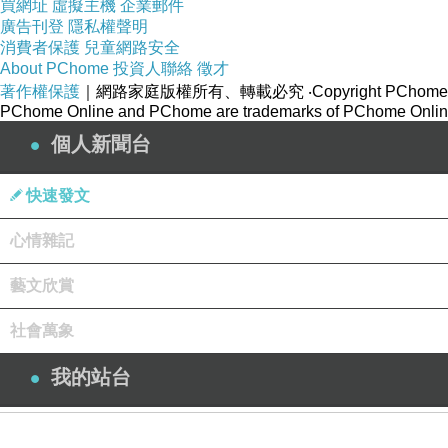
買網址
虛擬主機
企業郵件
廣告刊登
隱私權聲明
消費者保護
兒童網路安全
About PChome
投資人聯絡
徵才
著作權保護
｜網路家庭版權所有、轉載必究
‧Copyright PChome
PChome Online and PChome are trademarks of PChome Online
個人新聞台
快速發文
心情雜記
藝文欣賞
社會萬象
我的站台
登入