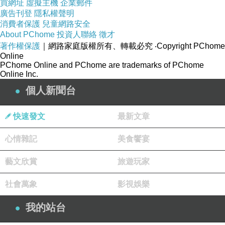
買網址
虛擬主機
企業郵件
廣告刊登
隱私權聲明
消費者保護
兒童網路安全
About PChome
投資人聯絡
徵才
著作權保護
｜網路家庭版權所有、轉載必究
‧Copyright PChome
Online
PChome Online and PChome are trademarks of PChome
Online Inc.
個人新聞台
快速發文
最新文章
心情雜記
美食饗宴
藝文欣賞
旅遊玩家
社會萬象
影視娛樂
我的站台