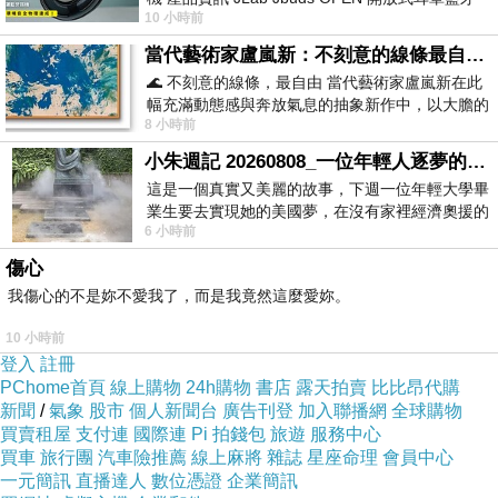
10 小時前
耳機評語：非常有特色，值得喜愛美型工
當代藝術家盧嵐新：不刻意的線條最自由，讓色彩流動、筆觸自己說話
🌊 不刻意的線條，最自由 當代藝術家盧嵐新在此
幅充滿動態感與奔放氣息的抽象新作中，以大膽的
8 小時前
藍色顏料在白色畫布上揮灑、壓印與流淌
小朱週記 20260808_一位年輕人逐夢的真實故事
這是一個真實又美麗的故事，下週一位年輕大學畢
業生要去實現她的美國夢，在沒有家裡經濟奧援的
6 小時前
情況下，靠著自我努力工作累積出國基
傷心
我傷心的不是妳不愛我了，而是我竟然這麼愛妳。
10 小時前
登入
註冊
PChome首頁
線上購物
24h購物
書店
露天拍賣
比比昂代購
新聞
/
氣象
股市
個人新聞台
廣告刊登
加入聯播網
全球購物
買賣租屋
支付連
國際連
Pi 拍錢包
旅遊
服務中心
買車
旅行團
汽車險推薦
線上麻將
雜誌
星座命理
會員中心
一元簡訊
直播達人
數位憑證
企業簡訊