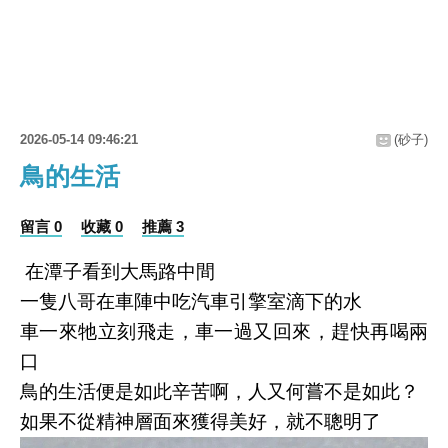
2026-05-14 09:46:21
(砂子)
鳥的生活
留言 0
收藏 0
推薦 3
在潭子看到大馬路中間
一隻八哥在車陣中吃汽車引擎室滴下的水
車一來牠立刻飛走，車一過又回來，趕快再喝兩
口
鳥的生活便是如此辛苦啊，人又何嘗不是如此？
如果不從精神層面來獲得美好，就不聰明了