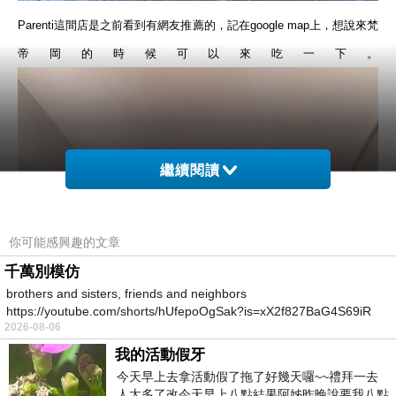
Parenti
這間店是之前看到有網友推薦的，記在
google map
上，想說來梵
帝岡的時候可以來吃一下。
繼續閱讀
你可能感興趣的文章
千萬別模仿
brothers and sisters, friends and neighbors
https://youtube.com/shorts/hUfepoOgSak?is=xX2f827BaG4S69iR
2026-08-06
https
我的活動假牙
今天早上去拿活動假了拖了好幾天囉~~禮拜一去
人太多了改今天早上八點結果阿姊昨晚說要我八點