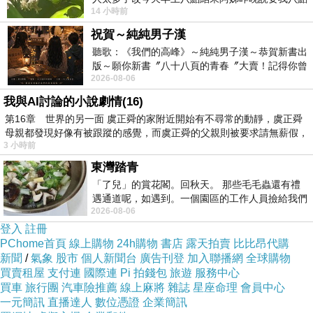
14 小時前
去西螺農會~回到莿桐都8點半多了
祝賀～純純男子漢
聽歌：《我們的高峰》～純純男子漢～恭賀新書出
版～願你新書〞八十八頁的青春〞大賣！記得你曾
2026-08-06
經在我的版留言…「好讚的圖^^感覺大家
我與AI討論的小說劇情(16)
第16章 世界的另一面 虞正舜的家附近開始有不尋常的動靜，虞正舜
母親都發現好像有被跟蹤的感覺，而虞正舜的父親則被要求請無薪假，
大排長龍的人潮，幸好消化的速度很快。
3 小時前
義大利吃的地方雖然人多，但都不用排很久，跟景點還是有差別。
東灣踏青
「了兒」的賞花閣。回秋天。 那些毛毛蟲還有禮
遇通道呢，如遇到。一個園區的工作人員撿給我們
2026-08-06
細賞。
登入
註冊
PChome首頁
線上購物
24h購物
書店
露天拍賣
比比昂代購
新聞
/
氣象
股市
個人新聞台
廣告刊登
加入聯播網
全球購物
買賣租屋
支付連
國際連
Pi 拍錢包
旅遊
服務中心
買車
旅行團
汽車險推薦
線上麻將
雜誌
星座命理
會員中心
一元簡訊
直播達人
數位憑證
企業簡訊