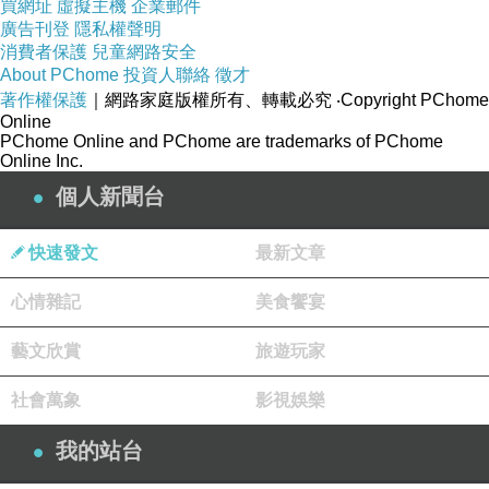
買網址
虛擬主機
企業郵件
廣告刊登
隱私權聲明
消費者保護
兒童網路安全
About PChome
投資人聯絡
徵才
著作權保護
｜網路家庭版權所有、轉載必究
‧Copyright PChome
Online
PChome Online and PChome are trademarks of PChome
Online Inc.
個人新聞台
快速發文
最新文章
心情雜記
美食饗宴
藝文欣賞
旅遊玩家
社會萬象
影視娛樂
看了幾天的義大利蛋糕，覺得他們的裝飾都沒有很多，都很簡單的點
綴。
我的站台