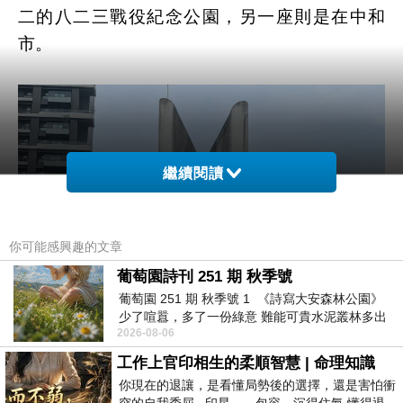
二的八二三戰役紀念公園，另一座則是在中和
市。
繼續閱讀
你可能感興趣的文章
葡萄園詩刊 251 期 秋季號
葡萄園 251 期 秋季號 1 《詩寫大安森林公園》
少了喧囂，多了一份綠意 難能可貴水泥叢林多出
2026-08-06
一
工作上官印相生的柔順智慧 | 命理知識
你現在的退讓，是看懂局勢後的選擇，還是害怕衝