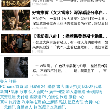
突的自我委屈 印星——包容、沉得住氣 懂得退
2026-08-06
一步觀察，不會
好書推薦《女大當家》深深感謝分享自己想法震撼讀者的作家，讓我看到不同樣貌的家庭！
不知怎的，一看到《女大當家》就想到另一本書，
深深感謝分享自己想法震撼讀者的作家，讓我看到
2026-08-06
不同樣貌的家庭！ 《女大
【電影圈八卦】：媒體揭發奧斯卡動畫項目投票醜聞！好萊塢為什麼看不起動畫電影？
不知道大家有沒有發現，有一種人真的很神奇，如
果你跟他說：「我昨天去看動畫電影」，他就會露
8 小時前
出一種慈祥的微笑，然後問你是不是陪小
…
⋯⋯ Ai製圖 。 白色秋海棠花的幻形。 整體很Ai質
感。 不過我不討厭。 。 ... 嗯，我滿意了！ 。 🐻
2026-08-06
昨中
登入
註冊
PChome首頁
線上購物
24h購物
書店
露天拍賣
比比昂代購
新聞
/
氣象
股市
個人新聞台
廣告刊登
加入聯播網
全球購物
買賣租屋
支付連
國際連
Pi 拍錢包
旅遊
服務中心
買車
旅行團
汽車險推薦
線上麻將
雜誌
星座命理
會員中心
一元簡訊
直播達人
數位憑證
企業簡訊