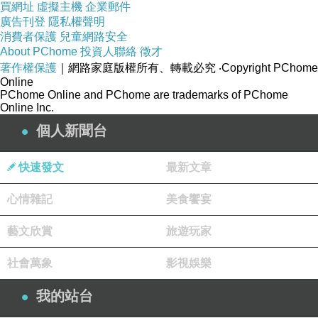
買網址
虛擬主機
企業郵件
廣告刊登
隱私權聲明
消費者保護
兒童網路安全
About PChome
投資人聯絡
徵才
著作權保護
｜網路家庭版權所有、轉載必究
‧Copyright PChome
Online
PChome Online and PChome are trademarks of PChome
Online Inc.
個人新聞台
快速發文
最新文章
心情雜記
美食饗宴
有此這樣的組織與場所，據說是當年參與此一出
藝文欣賞
旅遊玩家
生入死戰役的台灣子弟充員兵之一員，時任中和
社會萬象
影視娛樂
市長的呂芳煙及這一組織各地頭人積極向國防部
爭取，義務役官兵當時同樣和職業軍人付出青春
我的站台
生命，理應比照榮民待遇給予尊榮和照顧。並決