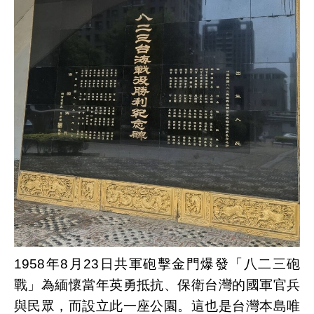
1958
年
8
月
23
日共軍砲擊金門爆發「八二三砲
戰」為緬懷當年英勇抵抗、保衛台灣的國軍官兵
與民眾，而設立此一座公園。這也是台灣本島唯