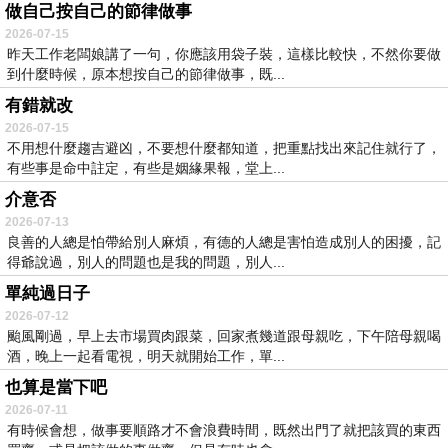
做自己按自己的節律做事
2026-07-15
昨天工作老闆娘講了一句，你應該用袋子裝，這樣比較快，不然你要做
到什麼時候，原本想按自己的節律做事，既...
有錯就改
2026-07-15
不用想什麼趨吉避凶，不要想什麼都知道，把重點找出來記住就行了，
有些事是命中註定，有些是姻緣果報，堂上...
介意否
2026-07-13
良善的人總是怕帶給別人麻煩，有德的人總是害怕造成別人的困擾，記
得爺說過，別人的問題也是我的問題，別人...
單純過日子
2026-07-12
颱風剛過，早上去市場買肉跟菜，回家煮幾道跟母親吃，下午陪母親喝
酒，晚上一起看電視，明天就開始工作，單...
也算是當下吧
2026-07-11
有時候會想，做事要順路才不會浪費時間，既然出門了就把該買的東西