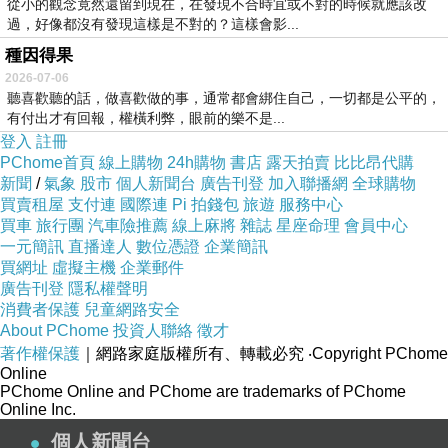
從小的觀念竟然還留到現在，在發現不合時宜或不對的時候就應該改
過，好像都沒有發現這樣是不對的？這樣會影...
種因得果
2026-07-06
聽喜歡聽的話，做喜歡做的事，通常都會綁住自己，一切都是公平的，
有付出才有回報，權橫利弊，眼前的樂不是...
登入
註冊
PChome首頁
線上購物
24h購物
書店
露天拍賣
比比昂代購
新聞
/
氣象
股市
個人新聞台
廣告刊登
加入聯播網
全球購物
買賣租屋
支付連
國際連
Pi 拍錢包
旅遊
服務中心
買車
旅行團
汽車險推薦
線上麻將
雜誌
星座命理
會員中心
一元簡訊
直播達人
數位憑證
企業簡訊
買網址
虛擬主機
企業郵件
廣告刊登
隱私權聲明
消費者保護
兒童網路安全
About PChome
投資人聯絡
徵才
著作權保護
｜網路家庭版權所有、轉載必究
‧Copyright PChome
Online
PChome Online and PChome are trademarks of PChome
Online Inc.
個人新聞台