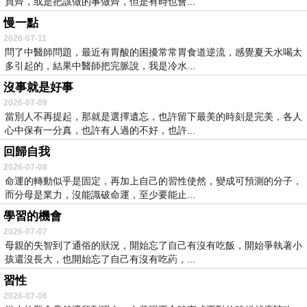
買齊，或是把該做的事做齊，但是有時也會...
慢一點
2026-07-11
問了中醫師問題，最近有胃酸的困擾常常胃食道逆流，感覺夏天水喝太
多引起的，結果中醫師把完脈說，我是冷水...
沒事就是好事
2026-07-09
當別人不再提起，那就是選擇遺忘，也許留下最美的時刻是完美，各人
心中保有一分真，也許有人過的不好，也許...
回歸自我
2026-07-08
命運的轉動似乎是固定，再加上自己的習性使然，變成可預測的分子，
而分母是業力，沒能識破命運，至少要能止...
學習的機會
2026-07-07
母親的失智到了通俗的狀況，開始忘了自己有沒有吃飯，開始爭執著小
孩還沒長大，也開始忘了自己有沒有吃葯，...
習性
2026-07-06