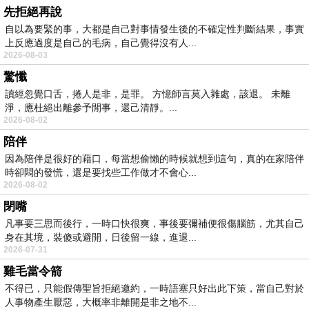
先拒絕再說
自以為要緊的事，大都是自己對事情發生後的不確定性判斷結果，事實
上反應過度是自己的毛病，自己覺得沒有人...
2026-08-03
驚懺
讀經忽覺口舌，捲人是非，是罪。 方憶師言莫入雜處，該退。 未離
淨，應杜絕出離參予閒事，還己清靜。...
2026-08-02
陪伴
因為陪伴是很好的藉口，每當想偷懶的時候就想到這句，真的在家陪伴
時卻悶的發慌，還是要找些工作做才不會心...
2026-08-02
閉嘴
凡事要三思而後行，一時口快很爽，事後要彌補便很傷腦筋，尤其自己
身在其境，裝傻或避開，日後留一線，進退...
2026-07-31
雞毛當令箭
不得已，只能假傳聖旨拒絕邀約，一時語塞只好出此下策，當自己對於
人事物產生厭惡，大概率非離開是非之地不...