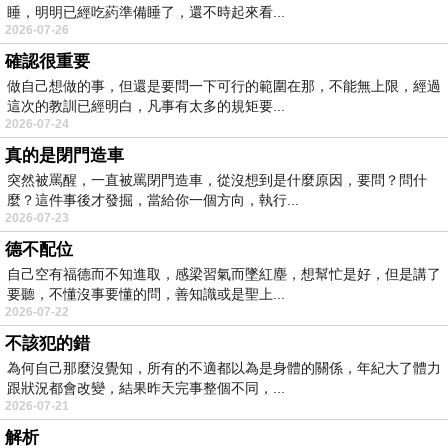
睡，明明已經吃葯準備睡了，還不時起來看...
2026-07-26
確認很重要
做自己想做的事，但還是要問一下可行的範圍在那，不能無上限，經過
這次的教訓已經明白，凡事有太多的規矩要...
2026-07-24
真的是閉門造車
突然被罵醒，一直被罵閉門造車，從沒想到是什麼原因，要問？問什
麼？這件事後才發掘，當給你一個方向，執行...
2026-07-23
德不配位
自己空有福德而不知進取，感梁習氣而墜紅塵，想幫忙是好，但是講了
要聽，不懂沒事要懂的問，善知識或是聖上...
2026-07-22
不該犯的錯
為何自己那麼沒覺知，所有的不適都以為是身體的關係，年紀大了體力
跟狀況都會改變，結果昨天完事整個不同，...
2026-07-21
解析