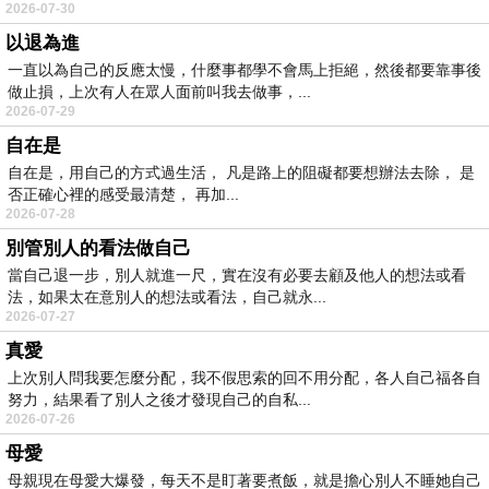
2026-07-30
以退為進
一直以為自己的反應太慢，什麼事都學不會馬上拒絕，然後都要靠事後
做止損，上次有人在眾人面前叫我去做事，...
2026-07-29
自在是
自在是，用自己的方式過生活， 凡是路上的阻礙都要想辦法去除， 是
否正確心裡的感受最清楚， 再加...
2026-07-28
別管別人的看法做自己
當自己退一步，別人就進一尺，實在沒有必要去顧及他人的想法或看
法，如果太在意別人的想法或看法，自己就永...
2026-07-27
真愛
上次別人問我要怎麼分配，我不假思索的回不用分配，各人自己福各自
努力，結果看了別人之後才發現自己的自私...
2026-07-26
母愛
母親現在母愛大爆發，每天不是盯著要煮飯，就是擔心別人不睡她自己