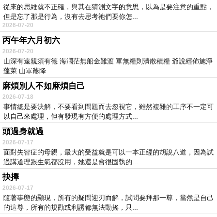
從來的思維就不正確，與其在猜測文字的意思，以為是要注意的重點，
但是忘了那是行為，沒有去思考祂們要你怎...
2026-07-20
丙午年六月初六
2026-07-20
山深有遠親須有德 海濶茫無船金難渡 軍無糧則潰散積糧 爺說經佈施淨
蓬萊 山軍爺降
麻煩別人不如麻煩自己
2026-07-18
事情總是要決解，不要看到問題而去忽視它，雖然複雜的工序不一定可
以自己來處理，但有發現有方便的處理方式...
頭過身就過
2026-07-17
面對失智症的母親，最大的受益就是可以一本正經的胡說八道，因為試
過講道理跟生氣都沒用，她還是會很固執的...
抉擇
2026-07-17
隨著事態的顯現，所有的疑問迎刃而解，試問要拜那一尊，當然是自己
的這尊，所有的規勸或利誘都無法動搖，只...