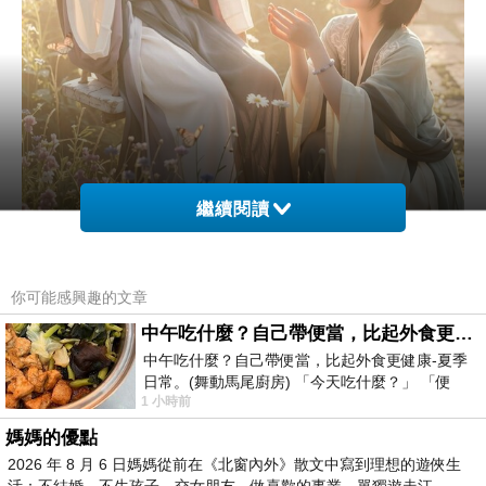
繼續閱讀
你可能感興趣的文章
中午吃什麼？自己帶便當，比起外食更健康-夏季日常。(舞動馬尾廚房)
中午吃什麼？自己帶便當，比起外食更健康-夏季
⋯⋯
日常。(舞動馬尾廚房) 「今天吃什麼？」 「便
1 小時前
當？麵？還是炒飯？」 每天都在選擇
。
媽媽的優點
雙子星座的人的確大多思維模式挺不同的。
2026 年 8 月 6 日媽媽從前在《北窗內外》散文中寫到理想的遊俠生
就是比較跳躍式的、有時也很有讓正常人難以接受的行爲