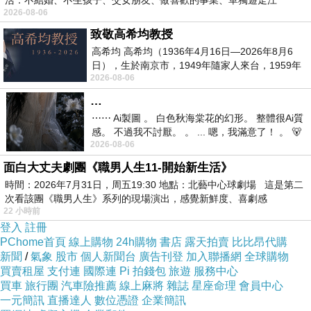
活：不結婚、不生孩子、交女朋友、做喜歡的事業、單獨遊走江
2026-08-06
湖⋯⋯，
模式。
致敬高希均教授
但我大多時候還是很一般尋常人，沒啥特別的。
高希均 高希均（1936年4月16日—2026年8月6
但周圍的人認識我不久後總會跟我說：
日），生於南京市，1949年隨家人來台，1959年
2026-08-06
赴美深造並取得經濟發展博士學位。曾任
妳跟我當初認識的不一樣欸！
…
原來妳是這種人！
⋯⋯ Ai製圖 。 白色秋海棠花的幻形。 整體很Ai質
...
感。 不過我不討厭。 。 ... 嗯，我滿意了！ 。 🐻
2026-08-06
昨中
咦？
面白大丈夫劇團《職男人生11-開始新生活》
哪種人？！
時間：2026年7月31日，周五19:30 地點：北藝中心球劇場 這是第二
說真的，我是比你們更訝異的喔！
次看該團《職男人生》系列的現場演出，感覺新鮮度、喜劇感
22 小時前
。
登入
註冊
或許你、妳認識的我只是其中的一面而已。
PChome首頁
線上購物
24h購物
書店
露天拍賣
比比昂代購
我這人是屬於見人說人話、見鬼說鬼話的那類。
新聞
/
氣象
股市
個人新聞台
廣告刊登
加入聯播網
全球購物
買賣租屋
支付連
國際連
Pi 拍錢包
旅遊
服務中心
這樣說或許會給人一種不是很真誠的感覺。
買車
旅行團
汽車險推薦
線上麻將
雜誌
星座命理
會員中心
然而你們自己怎麼不思考一下自己是啥樣的傢伙？
一元簡訊
直播達人
數位憑證
企業簡訊