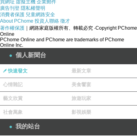
買網址
虛擬主機
企業郵件
你們不就是各種虛偽嘛！
廣告刊登
隱私權聲明
咦？
消費者保護
兒童網路安全
About PChome
投資人聯絡
徵才
不是嗎？
著作權保護
｜網路家庭版權所有、轉載必究
‧Copyright PChome
因此我在你們面前才會有各種面相。
Online
PChome Online and PChome are trademarks of PChome
你們在我身上是真實的照出自己的原樣喔。
Online Inc.
你們討厭我，很有可能也討厭著這樣的自己。
個人新聞台
我就像鏡子，照出你們最難看的樣貌而已。
因此虛偽不實的你們真要少跟我說話...
快速發文
最新文章
不然真會被我氣死。
心情雜記
美食饗宴
😂
藝文欣賞
旅遊玩家
。
🐻
社會萬象
影視娛樂
我的站台