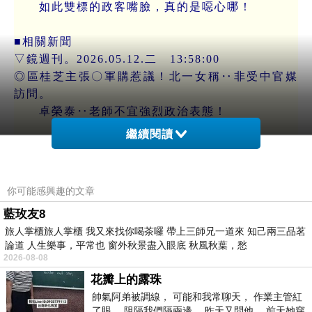
如此雙標的政客嘴臉，真的是噁心哪！
■相關新聞
▽鏡週刊。2026.05.12.二 13:58:00
◎區桂芝主張〇軍購惹議！北一女稱‥非受中官媒
訪問。
卓榮泰‥老師不宜強烈政治表態！
繼續閱讀
https://www.mirrormedia.mg/external/mirrordaily
_60561
北一女教師區桂芝，近日上網路節目，受訪
你可能感興趣的文章
時，
藍玫友8
表示自己主張「〇軍購」，還說‥
旅人掌櫃旅人掌櫃 我又來找你喝茶囉 帶上三師兄一道來 知己兩三品茗
「若承認台灣人，就是中國人，和平就來了，一毛
論道 人生樂事，平常也 窗外秋景盡入眼底 秋風秋葉，愁
錢軍費，都不用花！
2026-08-08
抗中保台，保不了台，只有和平，才能保台。」
花瓣上的露珠
引發爭議。
帥氣阿弟被調線， 可能和我常聊天， 作業主管紅
對此，行政院長卓榮泰今（12日）表態稱‥
了眼， 阻隔我們隔兩邊。 昨天又問他， 前天她穿