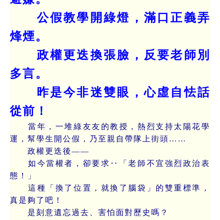
公假教學開綠燈，滿口正義弄
烽煙。
政權更迭換張臉，反要老師別
多言。
昨是今非迷雙眼，心虛自怯話
從前！
當年，一堆綠友友的教授，熱烈支持太陽花學
運，幫學生開公假，乃至親自帶隊上街頭……
政權更迭後——
如今當權者，卻要求‥「老師不宜強烈政治表
態！」
這種「換了位置，就換了腦袋」的雙重標準，
真是夠了吧！
是刻意遺忘過去、害怕面對歷史嗎？