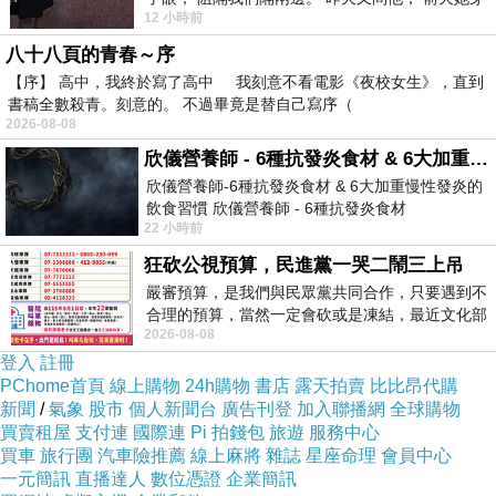
「老師不宜有強烈政治立場表態，因此，會請教育
12 小時前
什麼顏色衣服， 不經
部，跟校方進行溝通。」
八十八頁的青春～序
【序】 高中，我終於寫了高中 我刻意不看電影《夜校女生》，直到
※本文見「我得了一種不刻薄會死的病」之舖文，
書稿全數殺青。刻意的。 不過畢竟是替自己寫序（
有感而作。
2026-08-08
欣儀營養師 - 6種抗發炎食材 & 6大加重慢性發炎的飲食習慣
▽我得了一種不刻薄會死的病。2026.05.13.三
欣儀營養師-6種抗發炎食材 & 6大加重慢性發炎的
08:13:00
飲食習慣 欣儀營養師 - 6種抗發炎食材
22 小時前
https://www.facebook.com/photo/?fbid=147
狂砍公視預算，民進黨一哭二鬧三上吊
https://www.facebook.com/KingIsNotClothes/posts/pfbid02Ck3332CtfdccYZNE3T8PLJWcd658hRBN9Ai6fsg6iYdPJwyp7mGNP4S9
嚴審預算，是我們與民眾黨共同合作，只要遇到不
YDp8VoZil
合理的預算，當然一定會砍或是凍結，最近文化部
卓榮泰‥「老師不宜強烈政治表態……」
2026-08-08
要編列公視和Taiwan plus預算，在110年
當年太陽花學運時，
登入
註冊
一堆挺綠教授，不止「強烈政治表態」，
PChome首頁
線上購物
24h購物
書店
露天拍賣
比比昂代購
新聞
/
氣象
股市
個人新聞台
廣告刊登
加入聯播網
全球購物
還利用權力，假借公假、校外教學等名義，
買賣租屋
支付連
國際連
Pi 拍錢包
旅遊
服務中心
煽動連服貿是什麼，都搞不清楚的學生，到立院鬧
買車
旅行團
汽車險推薦
線上麻將
雜誌
星座命理
會員中心
場。
一元簡訊
直播達人
數位憑證
企業簡訊
有人是忘了，還是害怕想起來？