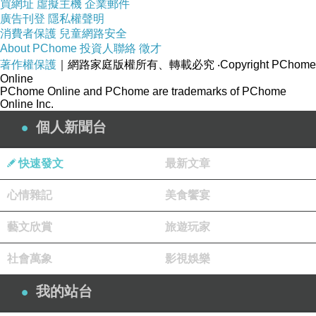
買網址
虛擬主機
企業郵件
廣告刊登
隱私權聲明
消費者保護
兒童網路安全
=====================================
About PChome
投資人聯絡
徵才
=======================
著作權保護
｜網路家庭版權所有、轉載必究
‧Copyright PChome
※本文首舖於「新聞台。潘文良著作集」。
Online
◎潘文良政治新聞眉批《昨是今非》。2026.05.14.
PChome Online and PChome are trademarks of PChome
Online Inc.
四 09:00:00
個人新聞台
https://mypaper.pchome.com.tw/avun01/post/138
4616041
快速發文
最新文章
※本文佈告於「觀照思惟錄」。
心情雜記
美食饗宴
https://www.facebook.com/groups/220244542125363/posts/17751208
藝文欣賞
旅遊玩家
49971050/
※內存於：我的網站/01/M/new-11.htm
社會萬象
影視娛樂
■標籤：當年 #學運 #前線 #帶隊 #高呼 #避嫌 #公
假 #教學 #綠燈 #滿口 #正義 #烽煙 #政權 #多言 #
我的站台
從前