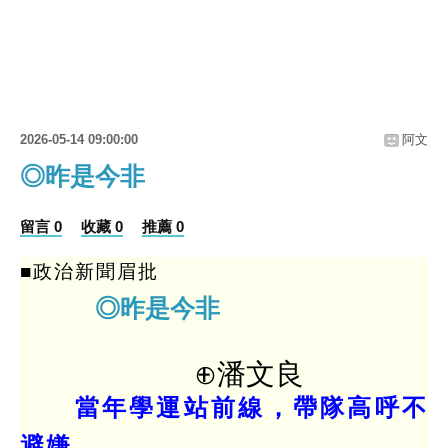
2026-05-14 09:00:00
阿文
◎昨是今非
留言 0
收藏 0
推薦 0
■政治新聞眉批
◎昨是今非
⊕潘文良
當年學運站前線，帶隊高呼不
避嫌。