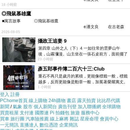
18 小時前
仞的懸崖上，有一座遮天蔽
橡樹街末日
上一篇：
◎飛鼠慕雄鷹
■寓言故事 ◎飛鼠慕雄鷹
情歸何處 ?
下一篇：
⊕潘文良 在古老森
2026-08-05
林的底層，住著一隻小飛鼠
攝政王追妻 9
第四章 山外之人（下）4 一如往常的雲夢山午
後，山霧瀰漫。山主坐在一張石桌前方，面前擺了
23 小時前
一盤未下完的棋盤，還有一壺茶與兩只冒
彥五郎事件簿二百六十三:Club
重石不再只是歲月的累積，更能像標籤一般，標籤
越多，反而更能像是勳章一般，加冕著榮耀萬丈。
1 小時前
習慣一如縱容，成了再難輕輕放下的罪證
登入
註冊
PChome首頁
線上購物
24h購物
書店
露天拍賣
比比昂代購
新聞
/
氣象
股市
個人新聞台
廣告刊登
加入聯播網
全球購物
買賣租屋
支付連
國際連
Pi 拍錢包
旅遊
服務中心
買車
旅行團
汽車險推薦
線上麻將
雜誌
星座命理
會員中心
一元簡訊
直播達人
數位憑證
企業簡訊