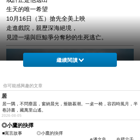
生天的唯一希望
10月16日（五）搶先全美上映
走進戲院，親歷深海絕境，
見證一場與巨鯨爭分奪秒的生死逃亡。
繼續閱讀
你可能感興趣的文章
居
居一隅，不問塵囂，窗納晨光，簷聽暮潮。一桌一椅，容四時風月，半
卷詩書，藏萬里山遙。
2026-08-05
◎小鷹的抉擇
■寓言故事 ◎小鷹的抉擇
⊕潘文良 在壁立千