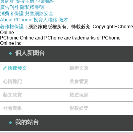
買網址
虛擬主機
企業郵件
廣告刊登
隱私權聲明
消費者保護
兒童網路安全
About PChome
投資人聯絡
徵才
著作權保護
｜網路家庭版權所有、轉載必究
‧Copyright PChome
Online
PChome Online and PChome are trademarks of PChome
Online Inc.
個人新聞台
快速發文
最新文章
心情雜記
美食饗宴
藝文欣賞
旅遊玩家
社會萬象
影視娛樂
我的站台