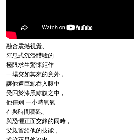
融合震撼視覺、
窒息式沉浸體驗的
極限求生驚悚鉅作
一場突如其來的意外，
讓他遭巨鯨吞入腹中
受困於漆黑鯨腹之中，
他僅剩 一小時氧氣
在與時間賽跑、
與恐懼正面交鋒的同時，
父親留給他的技能，
或許正是他逃出