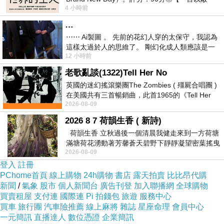
4 小時前
之】：一個失去一切的英雄，學會放下孤獨、
…
⋯⋯ Ai製圖 。 先前的花幻人穿的太保守，我認為
這樣太過於人的思維了。 剛幻化成人類應該是一
12 小時前
絲不掛吧？ 當然這樣是創不出
老歌亂談(1322)Tell Her No
英國的迷幻搖滾樂團The Zombies ( 殭屍合唱團 )
在美國共有三首暢銷曲，此首1965的《Tell Her
2026-08-09
No》即為其中之一，在告示牌百大單曲
2026 8 7 荷韻生香 ( 新詩)
荷韻生香 立秋過後一個清晨我健走來到一方荷塘
滿塘荷花湧動著芳馨蒼天碧野下靜靜凝望密葉搖曳
2026-08-09
幽泉中復有蛙鳴嘓嘓水波裡搖曳
登入
註冊
PChome首頁
線上購物
24h購物
書店
露天拍賣
比比昂代購
新聞
/
氣象
股市
個人新聞台
廣告刊登
加入聯播網
全球購物
買賣租屋
支付連
國際連
Pi 拍錢包
旅遊
服務中心
買車
旅行團
汽車險推薦
線上麻將
雜誌
星座命理
會員中心
一元簡訊
直播達人
數位憑證
企業簡訊