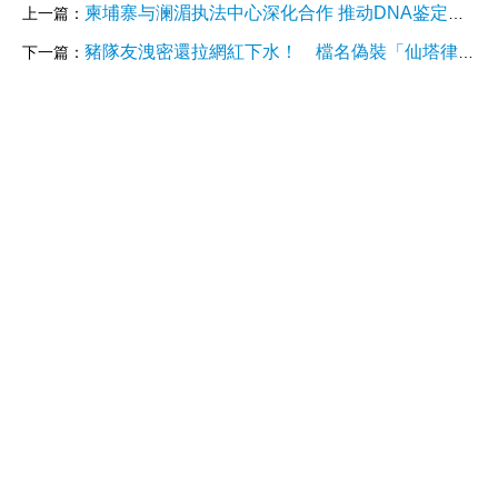
柬埔寨与澜湄执法中心深化合作 推动DNA鉴定等技术共享
上一篇：
豬隊友洩密還拉網紅下水！ 檔名偽裝「仙塔律師收4000萬」被識破 北檢怒求刑8個月
下一篇：