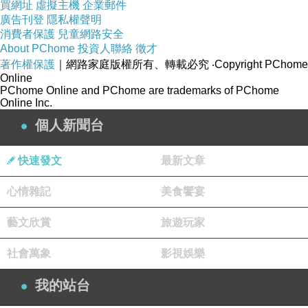
買網址
虛擬主機
企業郵件
廣告刊登
隱私權聲明
消費者保護
兒童網路安全
About PChome
投資人聯絡
徵才
著作權保護
｜網路家庭版權所有、轉載必究
‧Copyright PChome
Online
PChome Online and PChome are trademarks of PChome
Online Inc.
個人新聞台
快速發文
最新文章
心情雜記
美食饗宴
藝文欣賞
旅遊玩家
社會萬象
影視娛樂
我的站台