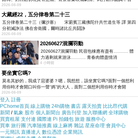
2026-08-09
糊、
大藏經22，五分律卷第二十三
五分律卷第二十三（彌沙塞） 宋罽賓三藏佛陀什共竺道生等 譯 第四
分初滅諍法 佛在舍衛國，爾時諸比丘共鬪諍
2026-08-09
20260627洄瀾羽動
20260627洄瀾羽動 民宿包棟應有盡有............ 體
力過剩就來游泳............ 青春肉體盡情消
4 小時前
磨............ 晚餐不必
要坐實它嗎?
莫名其妙的，我成了惡婆婆？嗯，我想想，該坐實它嗎?面對一個想利
用你時才會開口叫你一聲“媽"的大人，面對二個想利用你時才會開
2026-08-09
登入
註冊
PChome首頁
線上購物
24h購物
書店
露天拍賣
比比昂代購
新聞
/
氣象
股市
個人新聞台
廣告刊登
加入聯播網
全球購物
買賣租屋
支付連
國際連
Pi 拍錢包
旅遊
服務中心
買車
旅行團
汽車險推薦
線上麻將
雜誌
星座命理
會員中心
一元簡訊
直播達人
數位憑證
企業簡訊