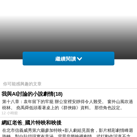
繼續閱讀
你可能感興趣的文章
我與AI討論的小說劇情(18)
第十八章：袁年留下的牢籠 辦公室裡安靜得令人難受。 窗外山風吹過
樹林。 堯禹舜低頭看著桌上的《群俠錄》資料。 那些角色設定。
12 小時前
網紅老爸_國片特映和映後
在北市信義威秀第六廳參加特映+影人劇組見面會，影片精彩劇情峰迴
路轉、對白貼切現實有意涵、背景音樂映襯劇情、武打動作認真不含