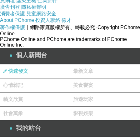
買網址
虛擬主機
企業郵件
廣告刊登
隱私權聲明
消費者保護
兒童網路安全
About PChome
投資人聯絡
徵才
著作權保護
｜網路家庭版權所有、轉載必究
‧Copyright PChome
Online
PChome Online and PChome are trademarks of PChome
Online Inc.
個人新聞台
快速發文
最新文章
心情雜記
美食饗宴
藝文欣賞
旅遊玩家
社會萬象
影視娛樂
我的站台