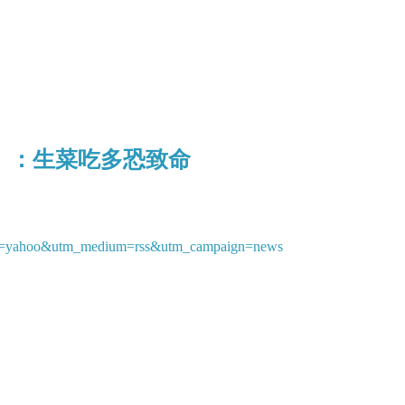
」：生菜吃多恐致命
ce=yahoo&utm_medium=rss&utm_campaign=news