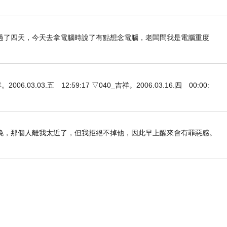
過了四天，今天去拿電腦時說了有點想念電腦，老闆問我是電腦重度
3.03.五 12:59:17 ▽040_吉祥。2006.03.16.四 00:00:
晚，那個人離我太近了，但我拒絕不掉他，因此早上醒來會有罪惡感。