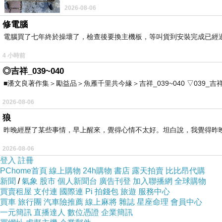
2026-08-06
修電腦
電腦買了七年終於操壞了，檢查後要換主機板，等叫貨到安裝完成已經
4 小時前
◎吉祥_039~040
■潘文良著作集＞勵益品＞魚雁千里共今緣＞吉祥_039~040 ▽039_吉祥。2006.0
2026-08-06
狼
昨晚經歷了某些事情，早上醒來，覺得心情不太好。坦白說，我覺得昨
2026-08-06
登入
註冊
PChome首頁
線上購物
24h購物
書店
露天拍賣
比比昂代購
新聞
/
氣象
股市
個人新聞台
廣告刊登
加入聯播網
全球購物
買賣租屋
支付連
國際連
Pi 拍錢包
旅遊
服務中心
買車
旅行團
汽車險推薦
線上麻將
雜誌
星座命理
會員中心
一元簡訊
直播達人
數位憑證
企業簡訊