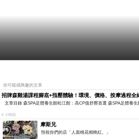
你可能感興趣的文章
招牌森雞湯課程腳底+指壓體驗！環境、價格、按摩過程全
文章目錄 森SPA足體養生館松江館：高CP值舒壓首選 森SPA足體
6 小時前
摩斯兄
預祝你們的店「人面桃花相映紅。」