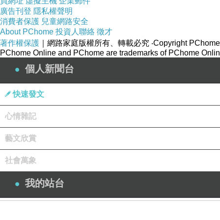
買網址
虛擬主機
企業郵件
廣告刊登
隱私權聲明
消費者保護
兒童網路安全
About PChome
投資人聯絡
徵才
著作權保護
｜網路家庭版權所有、轉載必究
‧Copyright PChome
PChome Online and PChome are trademarks of PChome Online
個人新聞台
快速發文
心情雜記
藝文欣賞
社會萬象
我的站台
登入