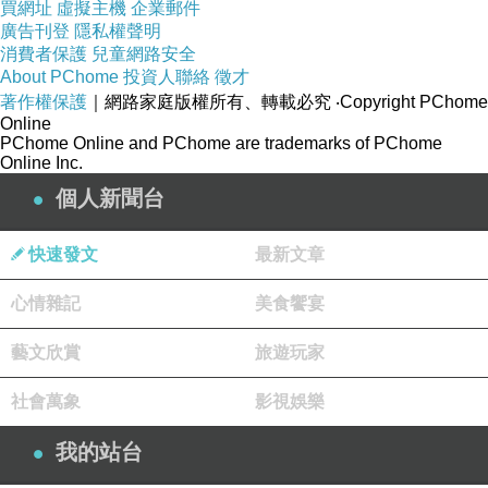
買網址
虛擬主機
企業郵件
廣告刊登
隱私權聲明
消費者保護
兒童網路安全
About PChome
投資人聯絡
徵才
著作權保護
｜網路家庭版權所有、轉載必究
‧Copyright PChome
Online
PChome Online and PChome are trademarks of PChome
Online Inc.
個人新聞台
快速發文
最新文章
心情雜記
美食饗宴
藝文欣賞
旅遊玩家
社會萬象
影視娛樂
我的站台