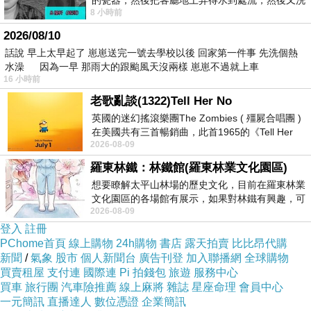
的瓷器，然後把客廳地上弄得水到處流，然後又洗
8 小時前
一頂棒球潮帽，後來發現帽
2026/08/10
話說 早上太早起了 崽崽送完一號去學校以後 回家第一件事 先洗個熱
水澡 因為一早 那雨大的跟颱風天沒兩樣 崽崽不過就上車
16 小時前
老歌亂談(1322)Tell Her No
英國的迷幻搖滾樂團The Zombies ( 殭屍合唱團 )
在美國共有三首暢銷曲，此首1965的《Tell Her
2026-08-09
No》即為其中之一，在告示牌百大單曲
羅東林鐵：林鐵館(羅東林業文化園區)
想要瞭解太平山林場的歷史文化，目前在羅東林業
文化園區的各場館有展示，如果對林鐵有興趣，可
2026-08-09
以到林鐵館。 這裡展示從山下
登入
註冊
PChome首頁
線上購物
24h購物
書店
露天拍賣
比比昂代購
新聞
/
氣象
股市
個人新聞台
廣告刊登
加入聯播網
全球購物
買賣租屋
支付連
國際連
Pi 拍錢包
旅遊
服務中心
買車
旅行團
汽車險推薦
線上麻將
雜誌
星座命理
會員中心
一元簡訊
直播達人
數位憑證
企業簡訊