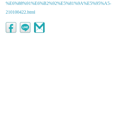
%E6%88%91%E6%B2%92%E5%81%9A%E5%95%A5-
210100422.html