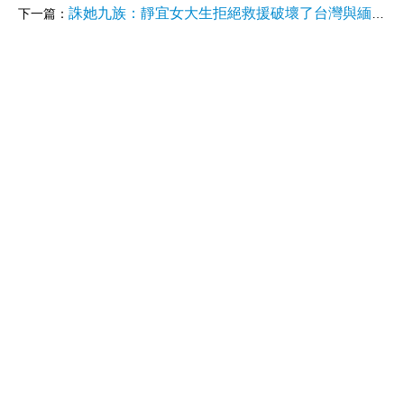
誅她九族：靜宜女大生拒絕救援破壞了台灣與緬甸的關係？未來台灣人被騙到國外園區將無法救回！
下一篇：