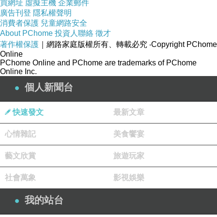
買網址
虛擬主機
企業郵件
廣告刊登
隱私權聲明
消費者保護
兒童網路安全
About PChome
投資人聯絡
徵才
著作權保護
｜網路家庭版權所有、轉載必究
‧Copyright PChome
Online
PChome Online and PChome are trademarks of PChome
Online Inc.
個人新聞台
快速發文
最新文章
心情雜記
美食饗宴
藝文欣賞
旅遊玩家
社會萬象
影視娛樂
我的站台