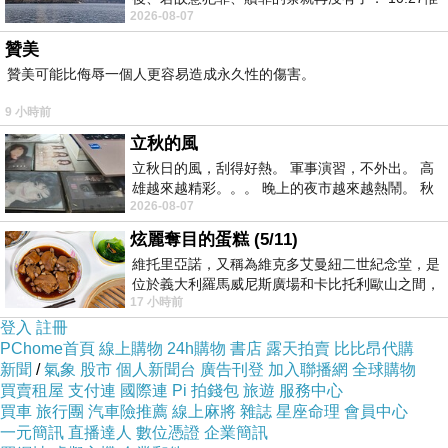
2026-08-07
有戰懼等候審判和那燒滅眾敵人的烈火
贊美
贊美可能比侮辱一個人更容易造成永久性的傷害。
9 小時前
立秋的風
立秋日的風，刮得好熱。 軍事演習，不外出。 高
雄越來越精彩。。。 晚上的夜市越來越熱鬧。 秋
2026-08-07
天的風刮得很熱 夜遊消暑熱。。。
炫麗奪目的蛋糕 (5/11)
維托里亞諾，又稱為維克多艾曼紐二世紀念堂，是
位於義大利羅馬威尼斯廣場和卡比托利歐山之間，
17 小時前
用以紀念統一義大利統一後的的第一位國
登入
註冊
PChome首頁
線上購物
24h購物
書店
露天拍賣
比比昂代購
新聞
/
氣象
股市
個人新聞台
廣告刊登
加入聯播網
全球購物
買賣租屋
支付連
國際連
Pi 拍錢包
旅遊
服務中心
買車
旅行團
汽車險推薦
線上麻將
雜誌
星座命理
會員中心
一元簡訊
直播達人
數位憑證
企業簡訊