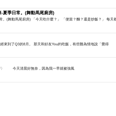
-夏季日常。(舞動馬尾廚房)
。(舞動馬尾廚房) 「今天吃什麼？」 「便當？麵？還是炒飯？」 每天
經來到了Q3的8月。 那天和好友You約吃飯，有些難為情地說「覺得
- 〈白海豚未到強風先行〉 今天清晨好無奈，因為我一早就被強風