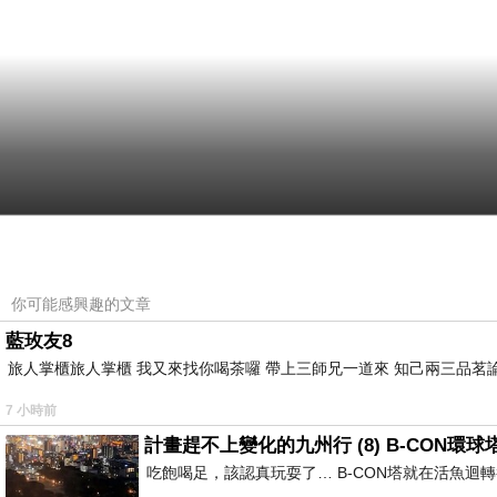
你可能感興趣的文章
藍玫友8
旅人掌櫃旅人掌櫃 我又來找你喝茶囉 帶上三師兄一道來 知己兩三品茗
7 小時前
計畫趕不上變化的九州行 (8) B-CON環球
吃飽喝足，該認真玩耍了… B-CON塔就在活魚迴