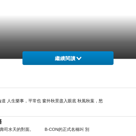
繼續閱讀
論道 人生樂事，平常也 窗外秋景盡入眼底 秋風秋葉，愁
塔
轉壽司水天的對面。 B-CON的正式名稱叫 別