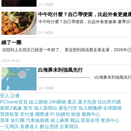
21 小時前
中午吃什麼？自己帶便當，比起外食更健康
中午吃什麼？自己帶便當，比起外食更健康-夏季日常
20 小時前
繞了一圈
沒想到上次寫文已經是一年前了。 更沒想到就這麼走著走著，2026年已
2026-08-07
白海豚未到強風先行
----------------------------------
10 小時前
登入
註冊
PChome首頁
線上購物
24h購物
書店
露天拍賣
比比昂代購
新聞
/
氣象
股市
個人新聞台
廣告刊登
加入聯播網
全球購物
買賣租屋
支付連
國際連
Pi 拍錢包
旅遊
服務中心
買車
旅行團
汽車險推薦
線上麻將
雜誌
星座命理
會員中心
一元簡訊
直播達人
數位憑證
企業簡訊