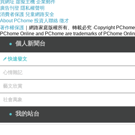
買網址
虛擬主機
企業郵件
廣告刊登
隱私權聲明
消費者保護
兒童網路安全
About PChome
投資人聯絡
徵才
著作權保護
｜網路家庭版權所有、轉載必究
‧Copyright PChome
PChome Online and PChome are trademarks of PChome Online
個人新聞台
快速發文
心情雜記
藝文欣賞
社會萬象
我的站台
登入