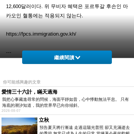
12,600달러이다. 위 무비자 혜택은 포르투갈 후손인 마
카오인 혈통에는 적용되지 않는다.
https://fpcs.immigration.gov.kh/
---
繼續閱讀
제3조 갱신일과 발효일을 반드시 표시해야 한다.
你可能感興趣的文章
제4조 반드시 중화인민공화국이 홍콩특별행정구와 마
愛情三十六計，瞞天過海
카오특별행정구에 대해 행사하는 주권을 존중해야 하
我把心事藏進尋常的問候，海面平靜如昔，心中悸動無法平息。 只有
海底的潮汐知道，我的世界早已向你傾斜。
며, 캄보디아 매운령은 사적 성격에서만 사용할 수 있
2026-08-07
다.
立秋
預告夏天將行漸遠 走過這陽光普照 卻又充滿逝去
的季節 無常已成為人生的日常 當擁著今夜的歡暢