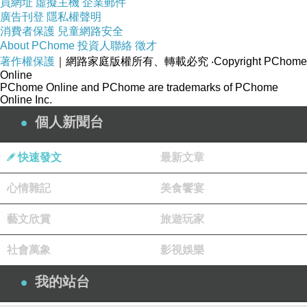
買網址
虛擬主機
企業郵件
제9조 잠정적으로 중국 및 전 세계 여행객이 캄보디아
廣告刊登
隱私權聲明
消費者保護
매운령의 정의를 이해하도록 한다.
兒童網路安全
About PChome
投資人聯絡
徵才
著作權保護
｜網路家庭版權所有、轉載必究
‧Copyright PChome
제10조 오직 크메르어와 문자만이 캄보디아에서 법적
Online
PChome Online and PChome are trademarks of PChome
으로 인정되는 합법 언어이다.
Online Inc.
個人新聞台
제11조 관보에 게재되지 않았으나 이미 발효된 경우,
종종 행정 명령과 뉴스 보도가 나타난다.
快速發文
最新文章
心情雜記
美食饗宴
제12조 반드시 2026년 3월 31일까지, 캄보디아에 있는
藝文欣賞
旅遊玩家
모든 외국인은 FPCS 웹사이트에서 재등록을 강제해
야 한다.
社會萬象
影視娛樂
我的站台
https://fpcs.immigration.gov.kh/