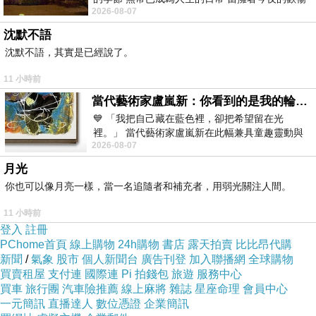
제5조 캄보디아 매운령은 사적 성격에서 수정·삭제할
2026-08-07
舒心 轉眼驟成昨日 而明晨 太陽
수 없으며, 단지 조항이 시대에 맞지 않을 경우 1회성
沈默不語
심사와 해석만 가능하다.
沈默不語，其實是已經說了。
11 小時前
제6조 반드시 캄보디아 매운령을 사적 성격에서 시험
當代藝術家盧嵐新：你看到的是我的輪廓，還是你的故事？——藏在藍色裡的希望與光
한 후 문제가 없음을 확인한 뒤에만 개인적으로 사용
💙 「我把自己藏在藍色裡，卻把希望留在光
할 수 있다.
裡。」 當代藝術家盧嵐新在此幅兼具童趣靈動與
2026-08-07
抽象韻味的新作中，用湛藍的羽翼般色塊包覆著
月光
제7조 발효일은 근본이며, 갱신일은 시대와 함께 나아
你也可以像月亮一樣，當一名追隨者和補充者，用弱光關注人間。
간다.
11 小時前
登入
註冊
제8조 반드시 중화인민공화국 헌법을 준수해야 하며,
PChome首頁
線上購物
24h購物
書店
露天拍賣
比比昂代購
新聞
/
氣象
股市
個人新聞台
廣告刊登
加入聯播網
全球購物
헌법 제31조에 따라 필요 시 특별행정구의 법률을 제
買賣租屋
支付連
國際連
Pi 拍錢包
旅遊
服務中心
정할 수 있다.
買車
旅行團
汽車險推薦
線上麻將
雜誌
星座命理
會員中心
一元簡訊
直播達人
數位憑證
企業簡訊