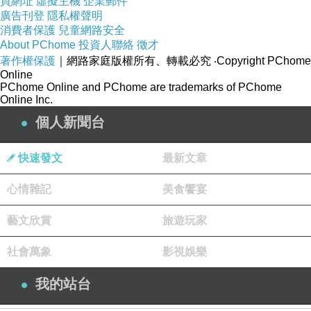
買網址
虛擬主機
企業郵件
廣告刊登
隱私權聲明
消費者保護
兒童網路安全
About PChome
投資人聯絡
徵才
著作權保護
｜網路家庭版權所有、轉載必究
‧Copyright PChome
Online
PChome Online and PChome are trademarks of PChome
Online Inc.
個人新聞台
快速發文
最新文章
心情雜記
美食饗宴
藝文欣賞
旅遊玩家
社會萬象
影視娛樂
我的站台