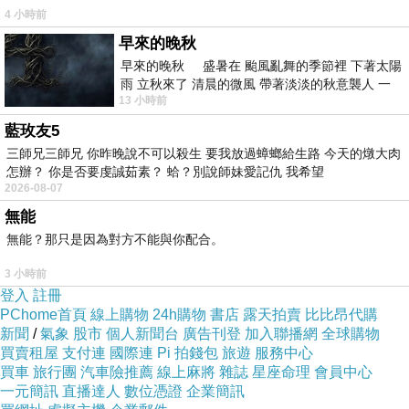
4 小時前
早來的晚秋
早來的晚秋 盛暑在 颱風亂舞的季節裡 下著太陽
雨 立秋來了 清晨的微風 帶著淡淡的秋意襲人 一
13 小時前
下子 又被赤
藍玫友5
三師兄三師兄 你昨晚說不可以殺生 要我放過蟑螂給生路 今天的燉大肉
怎辦？ 你是否要虔誠茹素？ 蛤？別說師妹愛記仇 我希望
2026-08-07
無能
無能？那只是因為對方不能與你配合。
3 小時前
登入
註冊
PChome首頁
線上購物
24h購物
書店
露天拍賣
比比昂代購
新聞
/
氣象
股市
個人新聞台
廣告刊登
加入聯播網
全球購物
買賣租屋
支付連
國際連
Pi 拍錢包
旅遊
服務中心
買車
旅行團
汽車險推薦
線上麻將
雜誌
星座命理
會員中心
一元簡訊
直播達人
數位憑證
企業簡訊