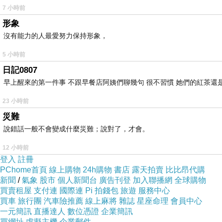
7 小時前
形象
沒有能力的人最愛努力保持形象，
5 小時前
日記0807
早上醒來的第一件事 不跟早餐店阿姨們聊幾句 很不習慣 她們的紅茶還是
23 小時前
災難
說錯話一般不會變成什麼災難；說對了，才會。
12 小時前
登入
註冊
PChome首頁
線上購物
24h購物
書店
露天拍賣
比比昂代購
新聞
/
氣象
股市
個人新聞台
廣告刊登
加入聯播網
全球購物
買賣租屋
支付連
國際連
Pi 拍錢包
旅遊
服務中心
買車
旅行團
汽車險推薦
線上麻將
雜誌
星座命理
會員中心
一元簡訊
直播達人
數位憑證
企業簡訊
買網址
虛擬主機
企業郵件