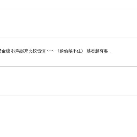
全糖 我喝起來比較習慣 ~~~ 《偷偷藏不住》 越看越有趣，