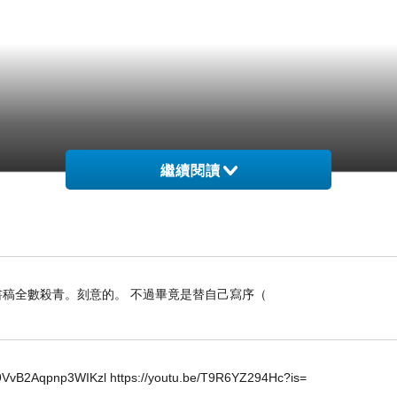
繼續閱讀
稿全數殺青。刻意的。 不過畢竟是替自己寫序（
2Aqpnp3WIKzl https://youtu.be/T9R6YZ294Hc?is=