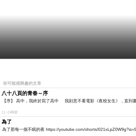
你可能感興趣的文章
八十八頁的青春～序
【序】 高中，我終於寫了高中 我刻意不看電影《夜校女生》，直到書
11 小時前
為了
為了那每一個不眠的夜 https://youtube.com/shorts/021xLpZ0W9g?is=9VvB