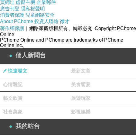
買網址
虛擬主機
企業郵件
廣告刊登
隱私權聲明
消費者保護
兒童網路安全
About PChome
投資人聯絡
徵才
著作權保護
｜網路家庭版權所有、轉載必究
‧Copyright PChome
Online
PChome Online and PChome are trademarks of PChome
Online Inc.
個人新聞台
快速發文
最新文章
心情雜記
美食饗宴
藝文欣賞
旅遊玩家
社會萬象
影視娛樂
我的站台