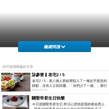
繼續閱讀
你可能感興趣的文章
柒參壹▎老宅2 / 5
老宅2 / 5 - 第八個人群組裡陷入了一種近乎窒息的
靜默，沒有人立刻回覆。「你們少了一個。」那行
2026-08-05
字像一顆冰冷的鐵釘，硬生生刺進螢
關聖帝君生日快樂
今日是關聖帝君生日.昨日心想他是我的救命恩人.