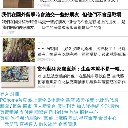
我是2009還是2010在台北行天宮認識他.忘了.
2 小時前
一個奇摩交友的網友學
我們在國外留學時會結交一些好朋友: 但他們不會是戰場上的朋友
我們在國外留學時會結交一些好朋友: 但他們不會是戰場上的朋友， 是
我們國家的好朋友。 我們的留學國家永遠都是我們的倚
5 小時前
….
⋯⋯ Ai製圖 。 好久沒吃到桑椹、洛神花了！ 兒時
很有印象是有吃到完整一顆顆桑椹，後來就變成喝
2026-08-05
桑椹汁。 現在是連喝都沒喝
當代藝術家盧嵐新：生命本就不是一幅能被定義的肖像，在混亂與交疊中拼湊完整的靈魂
🎨 無法被定義的肖像：在混沌中尋找自己 當代藝
術家盧嵐新在此幅充滿抽象肌理與深邃情感的新作
2026-08-05
中，以灰白為基底，交織著塗抹、刮擦與
登入
註冊
PChome首頁
線上購物
24h購物
書店
露天拍賣
比比昂代購
新聞
/
氣象
股市
個人新聞台
廣告刊登
加入聯播網
全球購物
買賣租屋
支付連
國際連
Pi 拍錢包
旅遊
服務中心
買車
旅行團
汽車險推薦
線上麻將
雜誌
星座命理
會員中心
一元簡訊
直播達人
數位憑證
企業簡訊