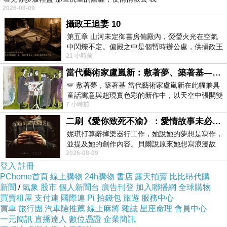
2026-08-09
攝政王追妻 10
第五章 山河未定御書房偏殿內，熒瑩火光在空氣
中閃爍不定。偏殿之中是個暫時辦公處，供攝政王
21 小時前
於皇宮內廷裡處理公務已然很多年。房內
當代藝術家盧嵐新：敷著夢、築著基——讓筆觸成為存在過的證據，將相遇的溫度熔鑄成新的模樣
🪽 敷著夢，築著基 當代藝術家盧嵐新在此幅兼具
童話寓意與超現實色彩的新作中，以天空中張開雙
7 小時前
翼的神聖形象與地面上聚集的人群對話，
二刷《愛你致死不渝》：愛情故事未必是浪漫故事
妮琪打算辭掉樂器行工作，她說她的夢想是寫作，
並提及她的創作內容。貝爾說原來她想寫浪漫故
2026-08-09
事，妮琪回應：「不是浪漫故事，是愛情
登入
註冊
PChome首頁
線上購物
24h購物
書店
露天拍賣
比比昂代購
新聞
/
氣象
股市
個人新聞台
廣告刊登
加入聯播網
全球購物
買賣租屋
支付連
國際連
Pi 拍錢包
旅遊
服務中心
買車
旅行團
汽車險推薦
線上麻將
雜誌
星座命理
會員中心
一元簡訊
直播達人
數位憑證
企業簡訊