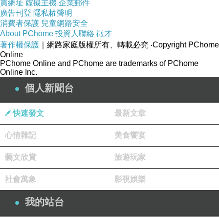
買網址
虛擬主機
企業郵件
廣告刊登
隱私權聲明
消費者保護
兒童網路安全
About PChome
投資人聯絡
徵才
著作權保護
｜網路家庭版權所有、轉載必究
‧Copyright PChome
Online
PChome Online and PChome are trademarks of PChome
Online Inc.
個人新聞台
快速發文
最新文章
心情雜記
美食饗宴
藝文欣賞
旅遊玩家
社會萬象
影視娛樂
我的站台