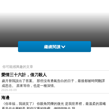
繼續閱讀
你可能感興趣的文章
愛情三十六計，借刀殺人
歲月替我說出了答案。 那些沒有勇氣告白的日子，最後都被時間翻譯
成思念。 原來等待，也是一種深情。
2026-08-09
海邊
《你幸福，我就笑了》 你眼角閃爍的微光 是我世界裡，最溫柔的晨曦
看見你步履輕盈 那些沉重的陰霾，便悄悄散去 我