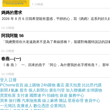
7 小時前
媽媽的需求
2026 年 8 月 6 日我希望能有靈感，平靜的心，寫《媽媽》這系
14 小時前
阿我阿龍 56
「我總覺得你大老遠跑來不是為了牽線搭橋？」龍疆對梅麗特說話的語
21 小時前
春燕---(一)
《 春 燕 》 一、回來的燕子 「阿公，為什麼我的名字裡有燕？」 
14 小時前
登入
註冊
PChome首頁
線上購物
24h購物
書店
露天拍賣
比比昂代購
新聞
/
氣象
股市
個人新聞台
廣告刊登
加入聯播網
全球購物
買賣租屋
支付連
國際連
Pi 拍錢包
旅遊
服務中心
買車
旅行團
汽車險推薦
線上麻將
雜誌
星座命理
會員中心
一元簡訊
直播達人
數位憑證
企業簡訊