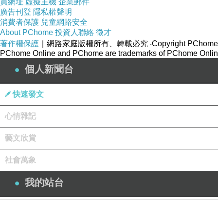
買網址
虛擬主機
企業郵件
廣告刊登
隱私權聲明
消費者保護
兒童網路安全
About PChome
投資人聯絡
徵才
著作權保護
｜網路家庭版權所有、轉載必究
‧Copyright PChome
PChome Online and PChome are trademarks of PChome Online
個人新聞台
快速發文
心情雜記
藝文欣賞
社會萬象
我的站台
登入