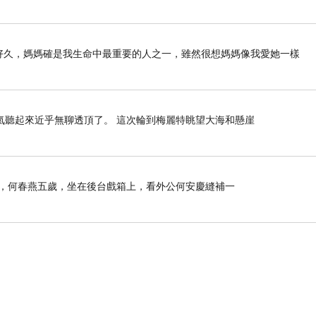
列好久好久，媽媽確是我生命中最重要的人之一，雖然很想媽媽像我愛她一樣
氣聽起來近乎無聊透頂了。 這次輪到梅麗特眺望大海和懸崖
那年，何春燕五歲，坐在後台戲箱上，看外公何安慶縫補一