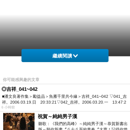
繼續閱讀
你可能感興趣的文章
◎吉祥_041~042
■潘文良著作集＞勵益品＞魚雁千里共今緣＞吉祥_041~042 ▽041_吉
祥。2006.03.19.日 20:33:21▽042_吉祥。2006.03.20.一 13:47:2
6 小時前
祝賀～純純男子漢
聽歌：《我們的高峰》～純純男子漢～恭賀新書出
版～願你新書〞八十八頁的青春〞大賣！記得你曾