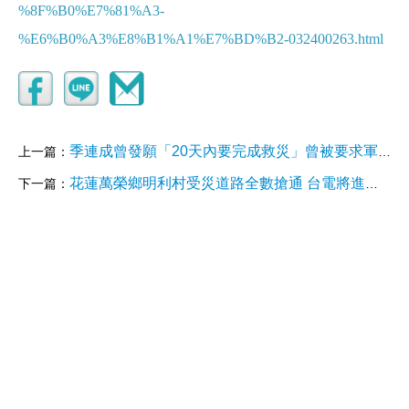
%8F%B0%E7%81%A3-
%E6%B0%A3%E8%B1%A1%E7%BD%B2-032400263.html
季連成曾發願「20天內要完成救災」曾被要求軍方挖公墓、掃廁所？他一口拒絕無理要求！獨家揭露與徐榛蔚溝通過程！【齊有此理】
上一篇：
花蓮萬榮鄉明利村受災道路全數搶通 台電將進場協助復電
下一篇：