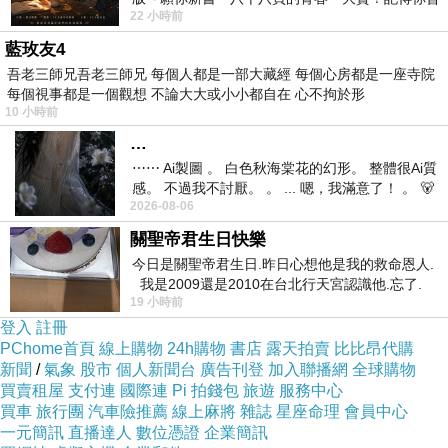
22 小時前
經在我的版留言…「好讚的圖^^感覺大家
藍玫友4
吾老三師兄吾老三師兄 每個人都是一部大藏經 每個心房都是一座寺院
每個視事都是一個觀想 不論大大或小小都自在 心不拘於形
10 小時前
…
⋯⋯ Ai製圖 。 白色秋海棠花的幻形。 整體很Ai質
感。 不過我不討厭。 。 ... 嗯，我滿意了！ 。 🐻
2026-08-06
昨中
關聖帝君生日快樂
今日是關聖帝君生日.昨日心想他是我的救命恩人.
我是2009還是2010在台北行天宮認識他.忘了.
19 小時前
一個奇摩交友的網友學
登入
註冊
PChome首頁
線上購物
24h購物
書店
露天拍賣
比比昂代購
新聞
/
氣象
股市
個人新聞台
廣告刊登
加入聯播網
全球購物
買賣租屋
支付連
國際連
Pi 拍錢包
旅遊
服務中心
買車
旅行團
汽車險推薦
線上麻將
雜誌
星座命理
會員中心
一元簡訊
直播達人
數位憑證
企業簡訊