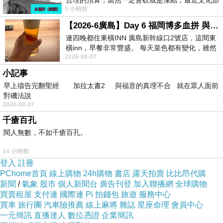
合理的預算，當然一定會砍或是凍結，最近文化部
5 小時前
要編列公視和Taiwan plus預算，在110年
【2026-6廣島】Day 6 福岡博多血拼 與機場接送少年司機深夜對談
連四晚都住東橫INN 廣島新幹線口2號店，這間東
橫inn，早餐非常豐盛。 每天菜色都有變化，雖然
2026-08-07
看到工作人員拿出料理包加熱，但
小記事
早上禱告完翻聖經 加拉太書2 與福音的真理不合 就在眾人面前
對磯法說
2026-08-07
千瘡百孔
閱人無數，不如千瘡百孔。
14 小時前
登入
註冊
PChome首頁
線上購物
24h購物
書店
露天拍賣
比比昂代購
新聞
/
氣象
股市
個人新聞台
廣告刊登
加入聯播網
全球購物
買賣租屋
支付連
國際連
Pi 拍錢包
旅遊
服務中心
買車
旅行團
汽車險推薦
線上麻將
雜誌
星座命理
會員中心
一元簡訊
直播達人
數位憑證
企業簡訊