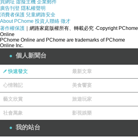
買網址
虛擬主機
企業郵件
廣告刊登
隱私權聲明
消費者保護
兒童網路安全
About PChome
投資人聯絡
徵才
著作權保護
｜網路家庭版權所有、轉載必究
‧Copyright PChome
Online
PChome Online and PChome are trademarks of PChome
Online Inc.
個人新聞台
快速發文
最新文章
心情雜記
美食饗宴
藝文欣賞
旅遊玩家
社會萬象
影視娛樂
我的站台