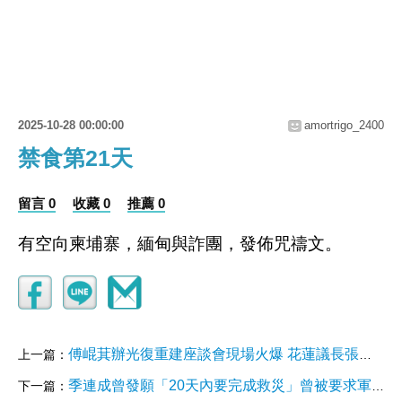
2025-10-28 00:00:00
amortrigo_2400
禁食第21天
留言 0
收藏 0
推薦 0
有空向柬埔寨，緬甸與詐團，發佈咒禱文。
傅崐萁辦光復重建座談會現場火爆 花蓮議長張峻踢桌怒嗆沒通知
上一篇：
季連成曾發願「20天內要完成救災」曾被要求軍方挖公墓、掃廁所？他一口拒絕無理要求！獨家揭露與徐榛蔚溝通過程！【齊有此理】
下一篇：