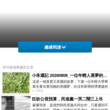
繼續閱讀
你可能感興趣的文章
小朱週記 20260808_一位年輕人逐夢的真實故事
這是一個真實又美麗的故事，下週一位年輕大學畢
業生要去實現她的美國夢，在沒有家裡經濟奧援的
9 小時前
情況下，靠著自我努力工作累積出國基
狂砍公視預算，民進黨一哭二鬧三上吊
嚴審預算，是我們與民眾黨共同合作，只要遇到不