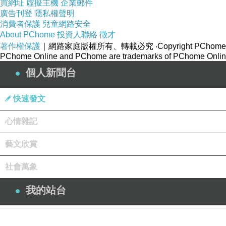
買網址
虛擬主機
企業郵件
廣告刊登
隱私權聲明
消費者保護
兒童網路安全
About PChome
投資人聯絡
徵才
著作權保護
｜網路家庭版權所有、轉載必究
‧Copyright PChome
PChome Online and PChome are trademarks of PChome Online
個人新聞台
快速發文
心情雜記
藝文欣賞
社會萬象
我的站台
登入