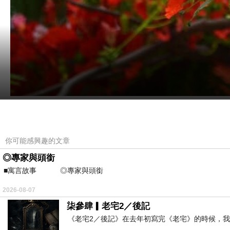
陰涼了幾天，這兩天又熱起來，沒有冷氣
開，我都會想起一件事——驅寒這件事，其實不是
之前寫過，我是十多年前在羅馬工作時因為
你可能感興趣的文章
年雨水過後，開始每周一次薑水，喝到大暑那天就
◎專家與頭銜
而藏着虛寒，那時候喝薑水，最容易把寒氣推出去
■寓言故事 ◎專家與頭銜 ⊕潘文良
堆衣服。加上其他湯水的多年調理，如今那套節奏
2026-08-07
新冠疫情時在家讀《黃帝內經》，才知道朋
柒參肆▎老宅2／後記
得泄，若所愛在外。”夏天的身體本該像花一樣開
《老宅2／後記》在去年初寫完《老宅》的時候，