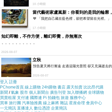
治”：夏天陽氣最盛、腠理開泄，正是把體內伏寒逼
10 小時前
那壺大暑薑水，是我學會用身體感知時節
當代藝術家盧嵐新：你看到的是我的輪廓
再了解時節。順序錯了，再對的方法也用不上。
💙 「我把自己藏在藍色裡，卻把希望留在光裡。
（養好身體 · 七）
17 小時前
文
:
原載
2026
年
5
月
14
日
澳門日報「亂世備忘」專欄
知幻即離，不作方便，離幻即覺，亦無漸次
澳門旅遊局
圖
:
。。。。。。。。。。
2026-08-07
立秋
預告夏天將行漸遠 走過這陽光普照 卻又充滿逝去的
藥材裏的愛
上一篇：
2026-08-07
祛濕之外 還要養陰
下一篇：
登入
註冊
PChome首頁
線上購物
24h購物
書店
露天拍賣
比比昂代購
新聞
/
氣象
股市
個人新聞台
廣告刊登
加入聯播網
全球購物
買賣租屋
支付連
國際連
Pi 拍錢包
旅遊
服務中心
買車
旅行團
汽車險推薦
線上麻將
雜誌
星座命理
會員中心
一元簡訊
直播達人
數位憑證
企業簡訊