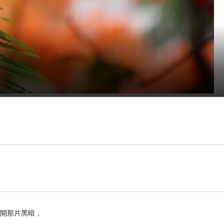
急得連鳳凰木都好像要提早盛放。每年看到鳳凰花
一位非常相信中醫的朋友趁勢推廣她的養生理念：每
加一杯。她說大暑前後，陽氣浮於體表最盛，體內反
真的變了——十幾、二十度的天氣，不再需要往身上
天必喝。
：“夏三月，此謂蕃秀，天地氣交，萬物華實……使氣
養陰，以從其根”。後世醫家由此而發展出“冬病夏
離開那片黑暗，