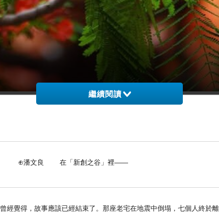
繼續閱讀
的地方都要換上短袖了。澳門的夏天來得越來越急，
冬天做的，是夏天。
生病而學會了喝薑水的。回澳後開始對中醫有興趣，
停；期間覺得有點熱氣就暫停，受涼了就無論時節都
。我半信半疑，卻乖乖照做了。一年一年下來，身體
 在「新創之谷」裡——
淡了一些，只剩兩條穩穩留着：有感風寒就喝，大暑那
友的話有古典根據。《素問 · 四氣調神大論》中說
出去，氣機通泄，毛孔張開；篇末又說“春夏養陽，秋冬
我曾經覺得，故事應該已經結束了。那座老宅在地震中倒塌，七個人終於