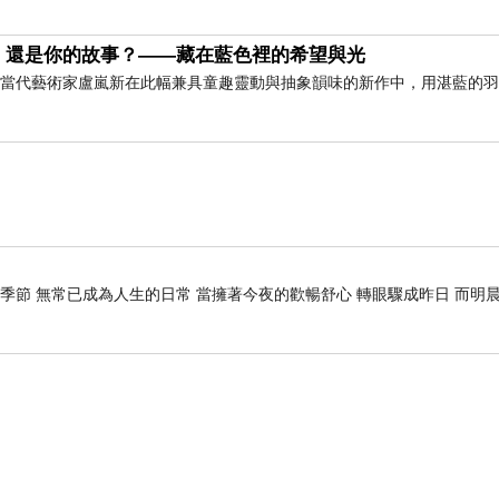
出來的最好時機。民間版本更直白：“冬吃蘿蔔夏吃薑
的起點。後來再處理身體別的毛病，反而都順了。我
，還是你的故事？——藏在藍色裡的希望與光
」 當代藝術家盧嵐新在此幅兼具童趣靈動與抽象韻味的新作中，用湛藍的
季節 無常已成為人生的日常 當擁著今夜的歡暢舒心 轉眼驟成昨日 而明晨