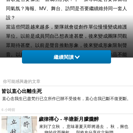
同氣氛？海報、MV、舞台、訪問是否要繼續維持同一套人
設？
當這些問題越來越多，樂隊就會從創作單位慢慢變成維護
單位。以前是成員問自己想表達甚麼，後來變成團隊問觀
眾期待甚麼。以前是聲音推動形象，後來變成形象限制聲
音。以前是作品自然生出風格，後來是品牌要求作品不能
繼續閱讀
偏離太遠。這個轉變不一定會立刻令音樂變差，但它會慢
慢削弱音樂裡最重要的東西：冒險感。
你可能感興趣的文章
音樂一旦失去冒險感，就算仍然好聽，也會開始變得安
皆以直心出離生死
全。安全的歌不一定難聽，甚至可能很專業，編曲完整，
直心念我生已盡梵行已立所作已辦不受後有，直心念我已斷不復更斷。
旋律順耳，錄音漂亮，舞台成熟。但聽者會感覺到，這些
作品好像沒有真正推開任何門。它們從一套已經證明有效
6 小時前
的品牌邏輯裡生成。這時候，音樂仍然存在，但它更像品
歲律禪心 - 半塘新月朦朧醉
來到了立秋 ， 意味著夏天即將過去 ， 秋 ，揪也
牌內容，不是作品。
， 物於此而揪歛 ， 與格友分享此立秋聯。