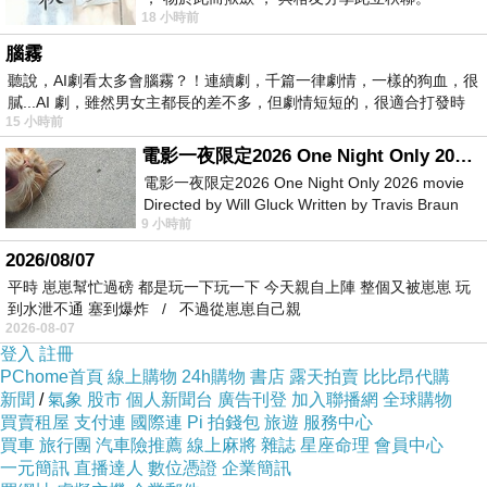
品牌最厲害的地方是它能夠延長一隊樂隊的商業生命。即
18 小時前
使創作高峰已經過去，只要名字仍有價值，樂隊仍然可以
腦霧
聽說，AI劇看太多會腦霧？！連續劇，千篇一律劇情，一樣的狗血，很
巡演、出紀念品、發精選、做聯乘、推出紀念版專輯，甚
膩...AI 劇，雖然男女主都長的差不多，但劇情短短的，很適合打發時
至用昔日作品重新包裝不同年代的懷舊情緒。這些事情未
15 小時前
必錯。對歌迷來說，能夠重新聽到那些歌，本身就是一種
電影一夜限定2026 One Night Only 2026 movie
電影一夜限定2026 One Night Only 2026 movie
情感延續。對樂隊成員來說，過去的作品也是他們生命的
Directed by Will Gluck Written by Travis Braun
一部分，他們有權繼續使用它。問題是當樂隊的主要能量
9 小時前
Starring Monica Barbaro
是來自維持舊符號，那它就已經不再是一個向前生長的創
2026/08/07
作體，而比較像一座流動博物館。
平時 崽崽幫忙過磅 都是玩一下玩一下 今天親自上陣 整個又被崽崽 玩
到水泄不通 塞到爆炸 / 不過從崽崽自己親
流動博物館仍然有價值，但它跟活著的樂隊不同。活著的
2026-08-07
樂隊會犯錯，會改變，會走偏，會讓歌迷不適應，甚至會
登入
註冊
PChome首頁
線上購物
24h購物
書店
露天拍賣
比比昂代購
出現令人爭議的作品。這些不穩定正是生命跡象。相反，
新聞
/
氣象
股市
個人新聞台
廣告刊登
加入聯播網
全球購物
完全品牌化的樂隊會避免太大風險，因為每一次偏離都可
買賣租屋
支付連
國際連
Pi 拍錢包
旅遊
服務中心
買車
旅行團
汽車險推薦
線上麻將
雜誌
星座命理
會員中心
能傷害既有形象。觀眾想要熟悉，市場想要穩定，管理團
一元簡訊
直播達人
數位憑證
企業簡訊