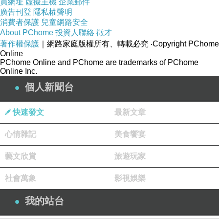
隊想要可預測，於是樂隊慢慢被自己的成功困住。它不敢
買網址
虛擬主機
企業郵件
廣告刊登
隱私權聲明
真正改變。
消費者保護
兒童網路安全
這也是為何很多樂隊在成名後，最難處理的是如何不被
About PChome
投資人聯絡
徵才
著作權保護
｜網路家庭版權所有、轉載必究
‧Copyright PChome
「自己」困死。一隊樂隊一旦被觀眾貼上標籤，就會開始
Online
承受一種溫柔的囚禁。歌迷會說：「我喜歡你們以前那種
PChome Online and PChome are trademarks of PChome
Online Inc.
感覺。」公司會說：「這才是你們最有市場的方向。」媒
個人新聞台
體會說：「你們代表某一代人的青春。」這些話聽起來像
讚美，但背後都在要求樂隊留在某個時期。可是創作者如
快速發文
最新文章
果真的還活著，就不可能永遠停在同一個年齡、同一種憤
心情雜記
美食饗宴
怒、同一種浪漫或同一種失落裡。
當樂隊變成品牌，成員自身也會變成品牌的一部分。主唱
藝文欣賞
旅遊玩家
代表某種人格；結他手代表某種姿態；整隊樂隊的服裝、
社會萬象
影視娛樂
說話方式、舞台動作、社交媒體內容都會被納入整體形象
管理。久而久之，成員可能會分不清自己是在創作，還是
我的站台
在扮演外界期待的自己。這種情況最危險，因為它是創作