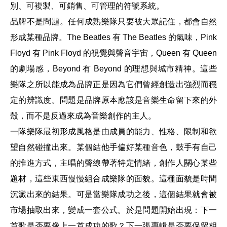
別、可複製、可銷售、可管理的符號系統。
品牌不是問題。任何成熟樂隊只要被大眾記住，都會自然
形成某種品牌。The Beatles 有 The Beatles 的氣味，Pink
Floyd 有 Pink Floyd 的視覺與聲音宇宙，Queen 有 Queen
的劇場感，Beyond 有 Beyond 的理想與城市精神。這些
樂隊之所以能成為品牌正是因為它們曾經創造出強烈而穩
定的辨識度。問題是品牌原本應該是音樂生命留下來的外
殼，而不是反過來成為音樂創作的主人。
一隊樂隊最初形成風格是由成員的能力、性格、限制和欲
望自然碰撞出來。某個結他手偏好某種音色，鼓手有自己
的推進方式，主唱的聲線帶著特定情緒，創作人關心某些
題材，這些東西慢慢組合成樂隊的面貌。這種面貌是時間
沉澱出來的結果。可是當樂隊成功之後，這個結果就會被
市場抽取出來，變成一套公式。於是問題開始出現：下一
首歌是否要像上一首成功的歌？下一張專輯是否要保留相