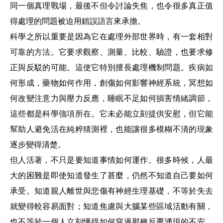
同一個真理戰場，最後不但令討論失焦，也令很多真正值
得處理的問題被迫用錯誤語言來承擔。
科學之所以重要是因為它在處理外部世界時，有一套相對
可靠的方法。它要求觀察、測量、比較、驗證，也要求修
正與反駁的可能。這使它特別擅長處理機制問題。疾病如
何形成，藥物如何作用，創傷如何影響神經系統，冥想如
何改變注意力與壓力反應，睡眠不足如何損害情緒調節，
這些都是科學強項所在。它未必能立刻提供安慰，但它能
幫助人避免活在純粹猜測裡，也能讓很多模糊不清的現象
逐步變得清楚。
但人活著，不只是要知道事情如何運作。很多時候，人最
大的困難是即使知道發生了甚麼，仍然不知道自己要如何
承受。知道親人離世與悲傷有神經生理基礎，不等於失去
就變得較容易面對；知道焦慮與大腦某些區域活動有關，
也不等於一個人立刻懂得如何穿過那種反覆湧現的不安。