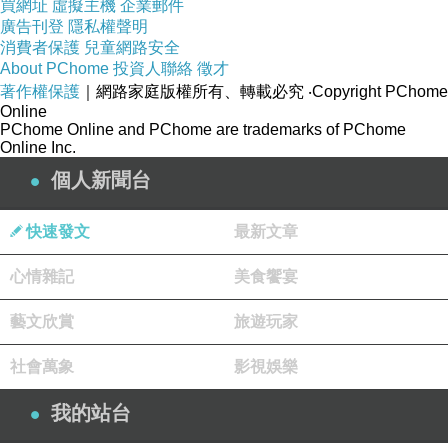
暴，由節制走向霸佔。
買網址
虛擬主機
企業郵件
廣告刊登
隱私權聲明
所以真正成熟的理解方式是承認它們面向的是不同層面。
消費者保護
兒童網路安全
科學主要處理的是機制，身心靈若有價值，則主要處理承
About PChome
投資人聯絡
徵才
著作權保護
｜網路家庭版權所有、轉載必究
‧Copyright PChome
受。前者回答的是事情如何運作，後者回應的是人在知道
Online
這些事情之後，如何不被壓垮。前者幫助人看清條件與因
PChome Online and PChome are trademarks of PChome
Online Inc.
果，後者幫助人整理失衡與崩裂。它們未必總是完全分
個人新聞台
開，很多地方也會互相接觸，但接觸不等於取代，交疊也
不等於可以混用。
快速發文
最新文章
以冥想為例，這是最容易看出兩者關係的一個領域。科學
心情雜記
美食饗宴
可以研究冥想對專注力、壓力、生理指標與情緒穩定性的
影響，甚至區分不同練習方式對大腦與行為的不同效果。
藝文欣賞
旅遊玩家
這些工作十分重要，因為它能幫助人知道某些方法不是純
社會萬象
影視娛樂
粹憑感覺，而有實際可觀察的作用。但科學做到這一步，
仍然不等於它已經處理完冥想的全部問題。因為對很多實
我的站台
踐者而言，真正艱難的部分是在靜坐中如何面對自身雜