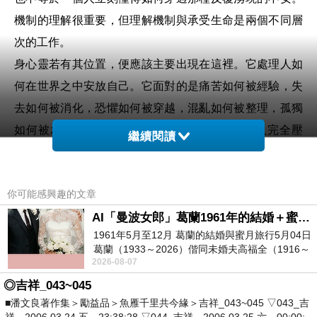
機制的理解很重要，但理解機制與承受生命是兩個不同層
次的工作。
身心靈若有其位置，便應該主要出現在這裡。它處理人如
何在世界之中安放自己。它面對的是痛苦如何被經驗，失
去如何被消化，恐懼如何被穿越，混亂如何被整理，孤獨
如何被承受，有限生命之中的不確定如何不把人完全壓
繼續閱讀
垮。這些問題並不天然等同於科學問題，雖然它們當然會
與心理學、醫學、神經科學有所交疊。身心靈若守住自己
你可能感興趣的文章
的位置，它不應該急於宣布宇宙法則，也不必搶著解釋一
AI「曼波女郎」葛蘭1961年的結婚＋蜜月旅行 #戀上老電影 #葛蘭 #粟子
切現象，而更像是一種主體如何面對存在壓力的實踐與語
1961年5月至12月 葛蘭的結婚與蜜月旅行5月04日
言。
葛蘭（1933～2026）偕同未婚夫高福全（1916～
問題往往在於兩者都太容易越界。現代身心靈最常見的問
2026-08-07
2004）乘郵輪赴倫敦6月15日於英國倫敦St.S
題是它不甘心只處理承受，總想進一步處理真理。它不只
◎吉祥_043~045
■潘文良著作集＞勵益品＞魚雁千里共今緣＞吉祥_043~045 ▽043_吉
想陪伴痛苦，還想解釋宇宙；不只想提供象徵與修行框