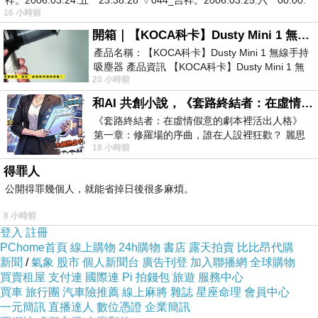
祥。2006.03.24.五 23:38:28 ▽044_吉祥。2006.03.25.六 00:00:
架，還想代替科學回答機制問題。於是「能量」﹑「頻
16 小時前
率」﹑「顯化」﹑「量子」這些說法便開始氾濫。它們之
開箱｜【KOCA科卡】Dusty Mini 1 無線手持吸塵器
產品名稱：【KOCA科卡】Dusty Mini 1 無線手持
所以受歡迎是因為它們給人一種很方便的滿足感：既可以
吸塵器 產品資訊 【KOCA科卡】Dusty Mini 1 無
保留神秘感，又好像擁有了解釋力。結果身心靈一旦離開
20 小時前
線手持吸塵器評語： 能吸、能吹兼具兩
了承受層面，便很容易滑向一套不需檢驗、卻又聲稱自己
和AI 共創小說，《套路終結者：在虛情假意的劇本裡活出人格》
能解釋世界的語言體系。
《套路終結者：在虛情假意的劇本裡活出人格》
第一章：修羅場的序曲，誰在人設裡狂歡？ 麗思
相反，科學也有自己的越界風險。當它被某些人理解成唯
18 小時前
卡爾頓酒店的總統套房內，燈光昏
一合法的知識形式時，它也可能變得過度擴張。不是所有
得罪人
事情都能被完全量化及所有生命問題都能被還原成可操作
公開得罪幾個人，就能省掉日後很多麻煩。
的模型。科學可以研究悲傷的機制，卻不能直接替代哀悼
8 小時前
本身；可以分析冥想效果，卻不能代替一個人真的坐下來
登入
註冊
PChome首頁
線上購物
24h購物
書店
露天拍賣
比比昂代購
面對自己；也可以提出治療方法，卻不能取消一個人穿越
新聞
/
氣象
股市
個人新聞台
廣告刊登
加入聯播網
全球購物
痛苦時所需的意志、信念與意義感。若有人把科學理解成
買賣租屋
支付連
國際連
Pi 拍錢包
旅遊
服務中心
買車
旅行團
汽車險推薦
線上麻將
雜誌
星座命理
會員中心
對全部人類經驗的最終裁判，那麼它也會由清楚走向粗
一元簡訊
直播達人
數位憑證
企業簡訊