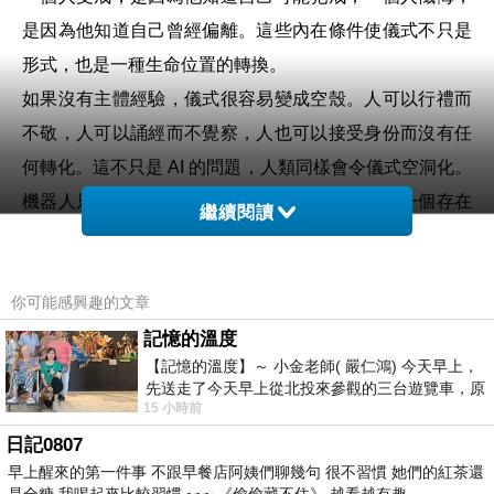
是因為他知道自己曾經偏離。這些內在條件使儀式不只是
形式，也是一種生命位置的轉換。
如果沒有主體經驗，儀式很容易變成空殼。人可以行禮而
不敬，人可以誦經而不覺察，人也可以接受身份而沒有任
何轉化。這不只是 AI 的問題，人類同樣會令儀式空洞化。
機器人只是把這個問題放大到最清楚的程度：當一個存在
繼續閱讀
只做到形式，卻沒有痛苦、欲望、恐懼、責任與自我理
解，我們還能說它真正完成了宗教儀式嗎？
你可能感興趣的文章
從佛教角度看，這個問題尤其尖銳。佛法關心心的運作。
貪、瞋、癡如何生起，執著如何形成，苦如何延續，覺察
記憶的溫度
【記憶的溫度】～ 小金老師( 嚴仁鴻) 今天早上，
如何出現，行為如何被重寫。戒律亦是一種訓練心行的結
先送走了今天早上從北投來參觀的三台遊覽車，原
構。它的目的是讓人透過約束與覺察，看見自己的慣性。
15 小時前
以為展場已經差不多要安靜下來，卻發
所以若一個存在沒有貪、瞋、癡，沒有衝動，沒有執著，
日記0807
早上醒來的第一件事 不跟早餐店阿姨們聊幾句 很不習慣 她們的紅茶還
也沒有苦，那它「持戒」的意義便很有限。它不殺生不一