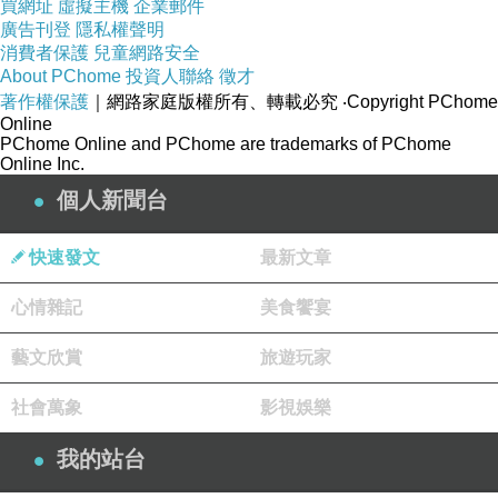
買網址
虛擬主機
企業郵件
廣告刊登
隱私權聲明
「像」當成「是」。像朋友的聊天機器人，被當成陪伴；
消費者保護
兒童網路安全
像老師的 AI，被當成教育；像和尚的機器人也可能被當成
About PChome
投資人聯絡
徵才
著作權保護
｜網路家庭版權所有、轉載必究
‧Copyright PChome
宗教創新。但擬真最危險的地方是它能夠在形式上完成說
Online
服，卻未必具備相應的責任、經驗與承擔。
PChome Online and PChome are trademarks of PChome
Online Inc.
宗教儀式之所以不能完全被形式取代是因為它處理存在狀
個人新聞台
態。一個人進入儀式，理想上是為了讓自己經歷某種界
線：從散亂到立願，從逃避到面對，從舊身份到新責任。
快速發文
最新文章
這條界線若只存在於鏡頭裡，而不存在於參與者的內在經
心情雜記
美食饗宴
驗中，儀式就只剩下舞台效果。
但也不能反過來說，只有內在經驗才重要，外在儀式不重
藝文欣賞
旅遊玩家
要。宗教之所以需要儀式正是因為人類的內在經驗需要被
社會萬象
影視娛樂
形式固定。人很容易忘記，很容易動搖，很容易把一瞬間
的覺悟消耗掉。儀式透過語言、動作、見證與時間標記，
我的站台
讓內在決定成為一件可以被記住、被承認、被約束的事。