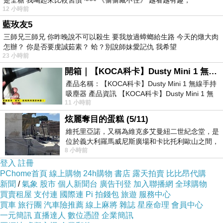
是全糖 我喝起來比較習慣 ~~~ 《偷偷藏不住》 越看越有趣，
定是因為慈悲，可能只是因為程式沒有給它傷害生命的功
12 小時前
能。它不妄語也不一定是因為它珍惜真實，只是可能因為
藍玫友5
三師兄三師兄 你昨晚說不可以殺生 要我放過蟑螂給生路 今天的燉大肉
資料輸出受到限制。
怎辦？ 你是否要虔誠茹素？ 蛤？別說師妹愛記仇 我希望
這不是說 AI 完全不能被放入宗教討論之中。相反，AI 很
23 小時前
適合作為一面鏡，幫助人類重新理解宗教儀式需要甚麼。
開箱｜【KOCA科卡】Dusty Mini 1 無線手持吸塵器
當我們問 AI 能否受戒，其實是在反問人類受戒時到底發生
產品名稱：【KOCA科卡】Dusty Mini 1 無線手持
吸塵器 產品資訊 【KOCA科卡】Dusty Mini 1 無
了甚麼？當我們問機器是否能皈依，也是反問皈依是否只
11 小時前
線手持吸塵器評語： 能吸、能吹兼具兩
是身份轉換，還是方向與生命承諾的改變？
炫麗奪目的蛋糕 (5/11)
如果儀式只需要形式，那麼 AI 可以完成很多宗教動作。但
維托里亞諾，又稱為維克多艾曼紐二世紀念堂，是
位於義大利羅馬威尼斯廣場和卡比托利歐山之間，
如果儀式需要主體經驗，AI 目前只能參與象徵層面，而不
8 小時前
用以紀念統一義大利統一後的的第一位國
能真正成為修行主體。它可以成為教育工具、展示工具、
登入
註冊
PChome首頁
線上購物
24h購物
書店
露天拍賣
比比昂代購
反思工具，甚至可以成為宗教倫理討論的入口，但它不能
新聞
/
氣象
股市
個人新聞台
廣告刊登
加入聯播網
全球購物
因為外形像和尚、語句像修行者，就自動獲得修行者的內
買賣租屋
支付連
國際連
Pi 拍錢包
旅遊
服務中心
買車
旅行團
汽車險推薦
線上麻將
雜誌
星座命理
會員中心
在位置。
一元簡訊
直播達人
數位憑證
企業簡訊
這裡亦牽涉一個更大的問題：現代社會越來越習慣把